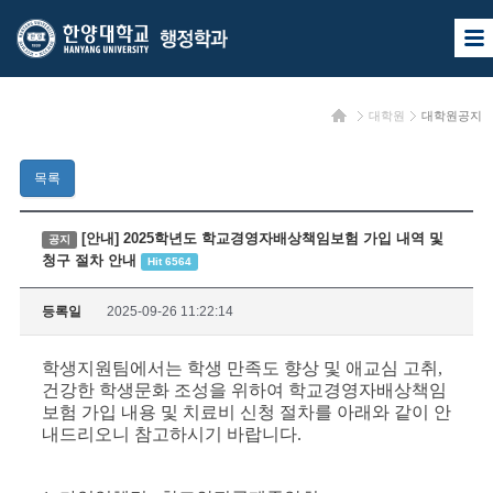
한
한
사
양
양
이
트
대
대
맵
홈
대학원
대학원공지
열
학
학
기
교
교
목록
행
정
[안내] 2025학년도 학교경영자배상책임보험 가입 내역 및
공지
청구 절차 안내
Hit 6564
학
과
등록일
2025-09-26 11:22:14
학생지원팀에서는 학생 만족도 향상 및 애교심 고취,
건강한 학생문화 조성을 위하여 학교경영자배상책임
보험 가입 내용 및 치료비 신청 절차를 아래와 같이 안
내드리오니 참고하시기 바랍니다.