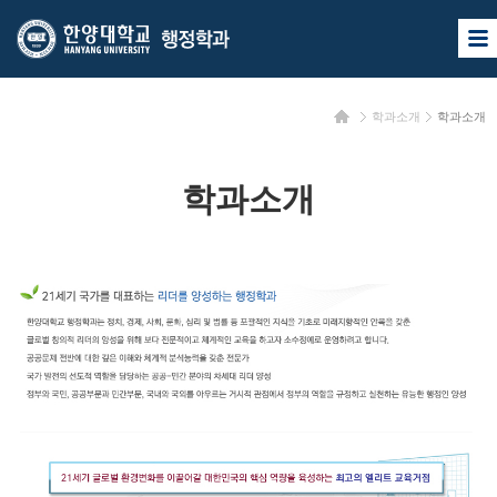
한
한
사
양
양
이
트
대
대
맵
홈
학과소개
학과소개
열
학
학
기
교
교
학과소개
행
정
학
과