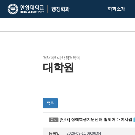
한
한
학과소개
양
양
대
대
학
학
교
교
행
정
학
정책과학대학 행정학과
대학원
과
목록
[안내] 장애학생지원센터 휠체어 대여사업
공지
등록일
2026-03-11 09:06:04