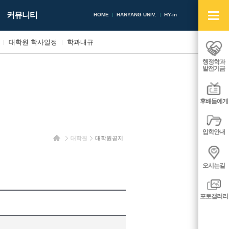
빠
커뮤니티
른
HOME
HANYANG UNIV.
HY-in
메
뉴
대학원 학사일정
학과내규
열
기/
행정학과
닫
발전기금
기
후배들에게
입학안내
홈
대학원
대학원공지
오시는길
포토갤러리