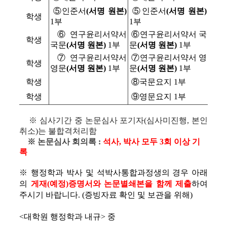
⑤인준서
(서명 원본)
⑤인준서
(서명 원본)
학생
1부
1부
⑥연구윤리서약서
⑥연구윤리서약서 국
학생
국문
(서명 원본)
1부
문
(서명 원본)
1부
⑦연구윤리서약서
⑦연구윤리서약서 영
학생
영문
(서명 원본)
1부
문
(서명 원본)
1부
학생
⑧국문요지 1부
학생
⑨영문요지 1부
※ 심사기간 중 논문심사 포기자(심사미진행, 본인
취소)는 불합격처리함
※ 논문심사 회의록 :
석사, 박사 모두 3회 이상 기
록
※ 행정학과 박사 및 석박사통합과정생의 경우 아래
의
게재(예정)증명서와 논문별쇄본을 함께 제출
하여
주시기 바랍니다. (증빙자료 확인 및 보관을 위해)
<대학원 행정학과 내규> 중