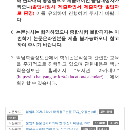
해 단과대학 행정팀으로 제출해야만 졸업대상자가
되오니
(졸업사정시 제출확인서 제출자만 졸업자
로 판명)
이를 유의하여 진행하여 주시기 바랍니
다.
6.
논문심사는 합격하였으나 종합시험 불합격자는
이
번학기 논문온라인본을 제출 불가능하오니 참고
하여 주시기 바랍니다.
7. 백남학술정보관에서 학위논문작성과 관련한 교육
을 주기적으로 진행하고 있으며 관련내용은 백남
학술정보관 홈페이지 “도서관 아카데미”
(
https://lib.hanyang.ac.kr/#/education/calendar/)
에서
확인할 수 있습니다.
다운로드
붙임8. 2026-1학기 학위청구논문 FAQ_수정본.pdf
154.9KB
Hit 54
다운로드
붙임3. 논문심사회의록 양식(심사위원용).hwp
35.8KB
Hit 63
다운로드
학위논문체제 가이드 및 참고양식.zip
336.6KB
Hit 37