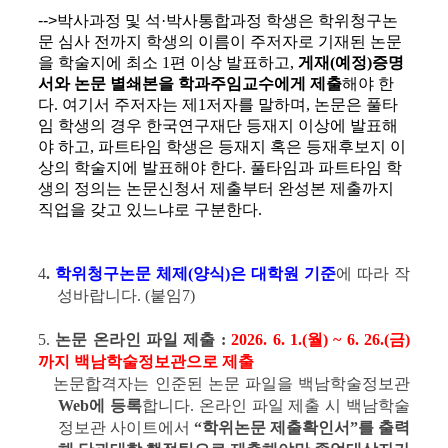
-->
박사과정 및 석
·
박사통합과정 학생은 학위청구논
문 심사 전까지 학생의 이름이 주저자로 기재된 논문
을 학술지에 최소
1
편 이상 발표하고
,
게재
(
예정
)
증명
서와 논문 별쇄본을 학과주임교수에게 제출
해야 한
다
.
여기서 주저자는 제
1
저자를 말하며
,
논문은 풀타
임 학생의 경우 한국연구재단 등재지 이상에 발표해
야 하고
,
파트타임 학생은 등재지 혹은 등재후보지 이
상의 학술지에 발표해야 한다
.
풀타임과 파트타임 학
생의 정의는 논문신청서 제출부터 완성본 제출까지
직업을 갖고 있느냐로 구분한다
.
4
.
학위청구논문 체제(양식)은 대학원 기준
에 따라 작
성
바랍니다. (붙임7)
5.
논문 온라인 파일 제출 :
2026. 6. 1.(월) ~ 6. 26.(금)
까지 백남학술정보관으로 제출
논문합격자는 인준된 논문 파일을 백남학술정보관
Web에 등록
합니다. 온라인 파일 제출 시 백남학술
정보관 사이트에서
“학위논문 제출확인서”를 출력