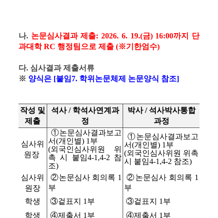
나.
논문심사결과 제출: 2026. 6. 19.(금) 16:00까지 단
과대학 RC 행정팀으로 제출
(※기한엄수)
다. 심사결과 제출서류
※
양식은 [
붙임7. 학위논문체제 논문양식
참조]
작성
및
석사 / 학석사연계과
박사 / 석사박사통합
제출
정
과정
①논문심사결과보고
①논문심사결과보고
서(개인별) 1부
심사위
서(개인별) 1부
(외국인심사위원 위
(외국인심사위원 위촉
원장
촉 시 붙임4-1,4-2 참
시 붙임4-1,4-2 참조)
조)
심사위
②논문심사 회의록 1
②논문심사 회의록 1
부
부
원장
학생
③겉표지 1부
③겉표지 1부
학생
④제출서 1부
④제출서 1부