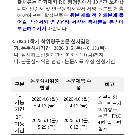
출서류는
단과대학 RC 행정팀에서 10년간 보관
합
니다.
인준서 및 연구윤리서약서 서명 원본도 제출
해야하므로, 학생분들은
원본 제출 전 인쇄본에 들
어갈 인준서와 연구윤리 서약서 복사본을 본인이
보관해주시기
바랍니다.
3.
2026-1학기 학위청구논문 심사일정
가. 논문심사기간 : 2026. 3. 5.(목) ~ 6. 18.(목)
나. 심사취소신청기간 : 2026. 5. 29.(금)까지
다. 논문심사위원 변경 / 논문제목 수정 신청기간
논문심사위원
논문제목 수
구분
비고
변경
정
1차
세부사항
2026.4.6.(월)
2026.4.6.(월) ~
가능
은 반드시
~ 4.17.(금)
4.17.(금)
기간
학위청구
논문 FAQ
2차
2026.5.1.(금)
2026.5.1.(금) ~
4번 및 5번
가능
~ 5.29.(금)
6.12.(금)
참조
기간