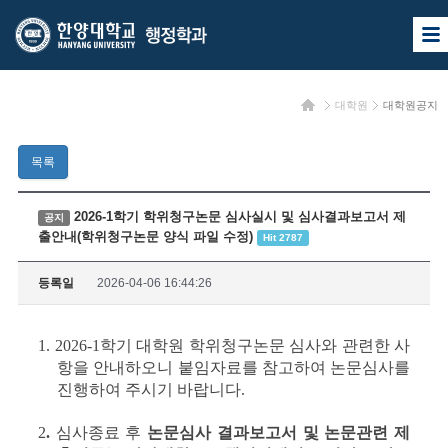
한
한
사
양
양
이
트
대
대
맵
홈
대학원
대학원공지
열
학
학
기
교
교
목록
행
정
2026-1학기 학위청구논문 심사실시 및 심사결과보고서 제
공지
출안내(학위청구논문 양식 파일 수정)
Hit 2787
학
과
등록일
2026-04-06 16:44:26
1. 2026-1학기 대학원 학위청구논문 심사와 관련한 사
항을 안내하오니 붙임자료를 참고하여 논문심사를
진행하여 주시기 바랍니다.
2
.
심사종료 후
논문심사 결과보고서 및 논문관련 제