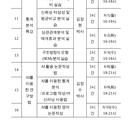
간
16-18시
비 실습
신뢰성·타당성 및
3시
6/1(월)
11
평균비교 분석 실
통계
김장
간
16-19시
습
분석
현
특강
박사
상관관계분석 및
3시
6/2(화)
12
매개효과 분석 실
간
16-19시
습
구조방정식 모형
2시
6/3(수)
13
(SEM) 분석 실습
간
16-18시
AI 활용 논문작성
3시
6/8(월)
14
법
간
18-21시
AI를
AI를 이용한 통계
이용
김정
분석
3시
6/9(화)
한 연
수
15
/프로그램 작성/머
간
18-21시
구방
박사
신러닝 사용법
법
AI를 이용한 영어
3시
6/10(수)
16
논문작성
간
18-21시