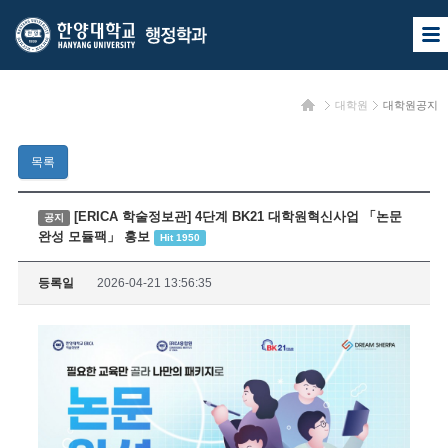
한
한
사
양
양
이
트
대
대
맵
홈
대학원
대학원공지
열
학
학
기
교
교
목록
행
정
[ERICA 학술정보관] 4단계 BK21 대학원혁신사업 「논문
공지
완성 모듈팩」 홍보
Hit 1950
학
과
등록일
2026-04-21 13:56:35