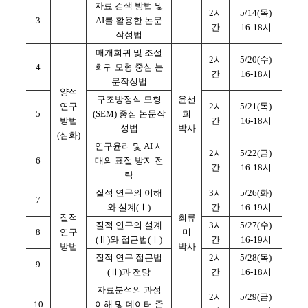
자료 검색 방법 및
2시
5/14(목)
3
AI를 활용한 논문
간
16-18시
작성법
매개회귀 및 조절
2시
5/20(수)
4
회귀 모형 중심 논
간
16-18시
문작성법
양적
구조방정식 모형
윤선
연구
2시
5/21(목)
5
(SEM) 중심 논문작
희
방법
간
16-18시
성법
박사
(심화)
연구윤리 및 AI 시
2시
5/22(금)
6
대의 표절 방지 전
간
16-18시
략
질적 연구의 이해
3시
5/26(화)
7
와 설계(Ⅰ)
간
16-19시
질적
최류
질적 연구의 설계
3시
5/27(수)
8
연구
미
(Ⅱ)와 접근법(Ⅰ)
간
16-19시
방법
박사
질적 연구 접근법
2시
5/28(목)
9
(Ⅱ)과 전망
간
16-18시
자료분석의 과정
2시
5/29(금)
10
이해 및 데이터 준