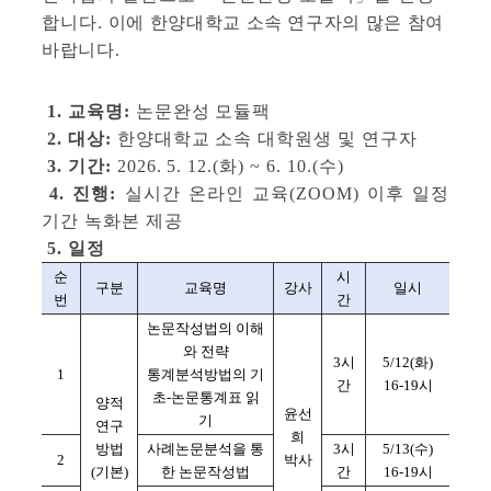
합니다.
이에 한양대학교 소속 연구자의 많은 참여
바랍니다.
1. 교육명:
논문완성 모듈팩
2. 대상:
한양대학교 소속 대학원생 및 연구자
3. 기간:
2026. 5. 12.(화) ~ 6. 10.(수)
4. 진행:
실시간 온라인 교육(ZOOM) 이후 일정
기간 녹화본 제공
5. 일정
순
시
구분
교육명
강사
일시
번
간
논문작성법의 이해
와 전략
3시
5/12(화)
1
통계분석방법의 기
간
16-19시
초-논문통계표 읽
양적
윤선
기
연구
희
방법
사례논문분석을 통
3시
5/13(수)
2
박사
(기본)
한 논문작성법
간
16-19시