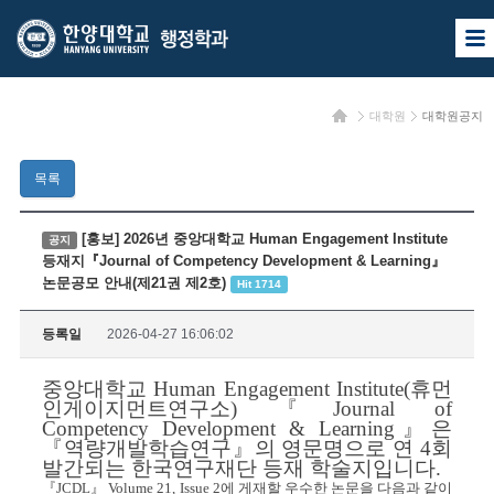
한
한
사
양
양
이
트
대
대
맵
홈
대학원
대학원공지
열
학
학
기
교
교
목록
행
정
[홍보] 2026년 중앙대학교 Human Engagement Institute
공지
등재지『Journal of Competency Development & Learning』
학
논문공모 안내(제21권 제2호)
Hit 1714
과
등록일
2026-04-27 16:06:02
중앙대학교 Human Engagement Institute(휴먼
인게이지먼트연구소) 『Journal of
Competency Development & Learning』은
『역량개발학습연구』의 영문명으로 연 4회
발간되는 한국연구재단 등재 학술지입니다.
『
JCDL』 Volume 21, Issue 2에 게재할 우수한 논문을 다음과 같이