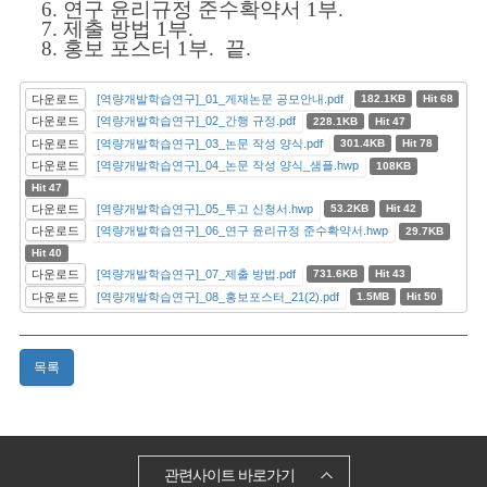
6. 연구 윤리규정 준수확약서 1부.
7. 제출 방법 1부.
8. 홍보 포스터 1부. 끝.
다운로드
[역량개발학습연구]_01_게재논문 공모안내.pdf
182.1KB
Hit 68
다운로드
[역량개발학습연구]_02_간행 규정.pdf
228.1KB
Hit 47
다운로드
[역량개발학습연구]_03_논문 작성 양식.pdf
301.4KB
Hit 78
다운로드
[역량개발학습연구]_04_논문 작성 양식_샘플.hwp
108KB
Hit 47
다운로드
[역량개발학습연구]_05_투고 신청서.hwp
53.2KB
Hit 42
다운로드
[역량개발학습연구]_06_연구 윤리규정 준수확약서.hwp
29.7KB
Hit 40
다운로드
[역량개발학습연구]_07_제출 방법.pdf
731.6KB
Hit 43
다운로드
[역량개발학습연구]_08_홍보포스터_21(2).pdf
1.5MB
Hit 50
목록
관련사이트 바로가기