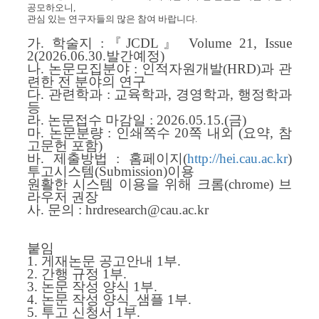
공모하오니,
관심 있는 연구자들의 많은 참여 바랍니다.
가. 학술지 :『JCDL』 Volume 21, Issue
2(2026.06.30.발간예정)
나. 논문모집분야 : 인적자원개발(HRD)과 관
련한 전 분야의 연구
다. 관련학과 : 교육학과, 경영학과, 행정학과
등
라. 논문접수 마감일 : 2026.05.15.(금)
마. 논문분량 : 인쇄쪽수 20쪽 내외 (요약, 참
고문헌 포함)
바. 제출방법 : 홈페이지(
http://hei.cau.ac.kr
)
투고시스템(Submission)이용
원활한 시스템 이용을 위해 크롬(chrome) 브
라우저 권장
사. 문의 : hrdresearch@cau.ac.kr
붙임
1. 게재논문 공고안내 1부.
2. 간행 규정 1부.
3. 논문 작성 양식 1부.
4. 논문 작성 양식_샘플 1부.
5. 투고 신청서 1부.