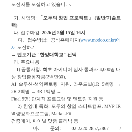
도전자를 모집하고 있습니다.
가. 사업명:
「모두의 창업 프로젝트」 (일반/기술트
랙)
나. 접수마감:
2026년 5월 15일 16시
다. 접수방법: 공식홈페이지(
www.modoo.or.kr)에
서
도전하기
→ 멘토기관 "한양대학교" 선택
라. 주요내용
1) 공통사항: 최초 아이디어 심사 통과자 4,000명 대
상 창업활동자금(2백만원),
AI 솔루션·책임멘토링 지원, 라운드별(1R 5백명 →
2R 2백명 → 3R 1백명 →
Final 5명) 단계적 프로그램 및 멘토링 지원 등
2) 한양대 특화: 모두의 창업 스타트캠프, MVP-IR
역량강화프로그램, Market-Fit
검증데이, 파이널 맞춤 클리닉 등
마. 문의: 02-2220-2857,2867 /