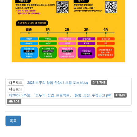
다운로드
2026 모두의 창업 한양대 모집 포스터.jpg
342.7KB
다운로드
제2026_275호_「모두의_창업_프로젝트」_통합_모집_수정공고.pdf
1.1MB
Hit 106
목록