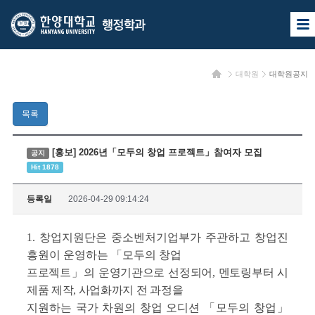
한
한
사
양
양
이
트
대
대
맵
홈
대학원
대학원공지
열
학
학
기
교
교
목록
행
정
[홍보] 2026년「모두의 창업 프로젝트」참여자 모집
공지
Hit 1878
학
과
등록일
2026-04-29 09:14:24
1. 창업지원단은 중소벤처기업부가 주관하고 창업진
흥원이 운영하는 「모두의 창업
프로젝트」의 운영기관으로 선정되어, 멘토링부터 시
제품 제작, 사업화까지 전 과정을
지원하는 국가 차원의 창업 오디션 「모두의 창업」