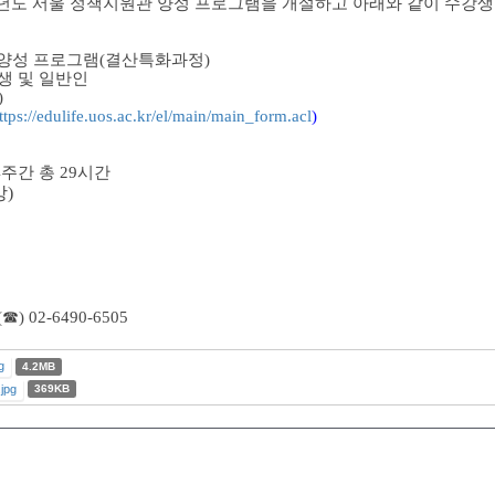
학년도 서울 정책지원관 양성 프로그램을 개설하고 아래와 같이 수강
원관 양성 프로그램(결산특화과정)
생 및 일반인
)
ttps://edulife.uos.ac.kr/el/main/main_form.acl
)
 / 4주간 총 29시간
강)
02-6490-6505
g
4.2MB
pg
369KB