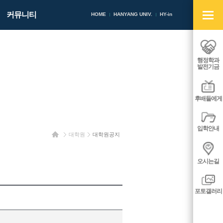
빠
커뮤니티
른
HOME
HANYANG UNIV.
HY-in
메
뉴
열
기/
행정학과
닫
발전기금
기
후배들에게
입학안내
홈
대학원
대학원공지
오시는길
포토갤러리