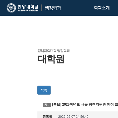
한
한
학과소개
양
양
대
대
학
학
교
교
행
정
학
정책과학대학 행정학과
대학원
과
목록
[홍보] 2026학년도 서울 정책지원관 양성
공지
등록일
2026-05-07 14:56:49