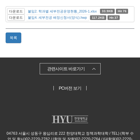
다운로드
붙임2. 학과별 세부전공운영현황_2026-1.xlsx
33.9KB
Hit 76
다운로드
붙임4. 세부전공 배정신청서(양식).hwp
117.2KB
Hit 37
목록
관련사이트 바로가기
PC버전 보기
04763 서울시 성동구 왕십리로 222 한양대학교 정책과학대학 / TEL) (학부 수
업 및 학사)02-2220-2762 / (학적 및 장학)02-2220-2764 / (대학원)02-2220-