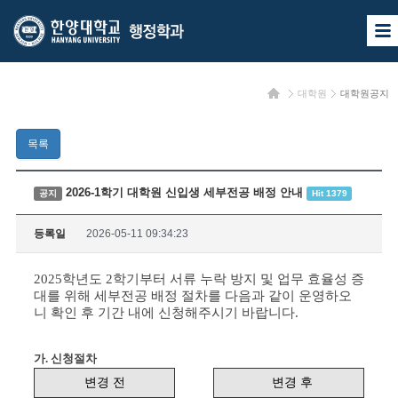
한
한
사
양
양
이
트
대
대
맵
홈
대학원
대학원공지
열
학
학
기
교
교
목록
행
정
2026-1학기 대학원 신입생 세부전공 배정 안내
공지
Hit 1379
학
등록일
2026-05-11 09:34:23
과
2025학년도 2학기부터 서류 누락 방지 및 업무 효율성 증
대를 위해 세부전공 배정 절차를 다음과 같이 운영하오
니 확인 후 기간 내에 신청해주시기 바랍니다.
가. 신청절차
변경 전
변경 후