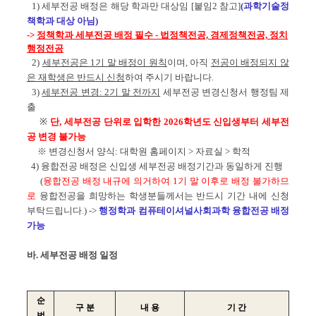
1) 세부전공 배정은 해당 학과만 대상임 [붙임2 참고]
(과학기술정
책학과 대상 아님)
->
정책학과 세부전공 배정 필수 - 법정책전공, 경제정책전공, 정치
행정전공
2)
세부전공은 1기 말 배정이 원칙
이며, 아직
전공이 배정되지 않
은 재학생은 반드시 신청
하여 주시기 바랍니다
.
3)
세부전공 변경: 2기 말 전까지
세부전공 변경신청서 행정팀 제
출
※
단, 세부전공 단위로 입학한 2026학년도 신입생부터 세부전
공 변경 불가능
※ 변경
신청서 양식: 대학원 홈페이지 > 자료실 > 학적
4) 융합전공 배정은 신입생 세부전공 배정기간과 동일하게 진행
(
융합전공 배정 내규에 의거하여 1기 말 이후로 배정 불가하므
로
융합전공을 희망하는 학생분들께서는 반드시 기간 내에 신청
부탁드립니다.
) ->
행정학과 컴퓨테이셔널사회과학 융합전공 배정
가능
바. 세부전공 배정 일정
순
구 분
내 용
기 간
번