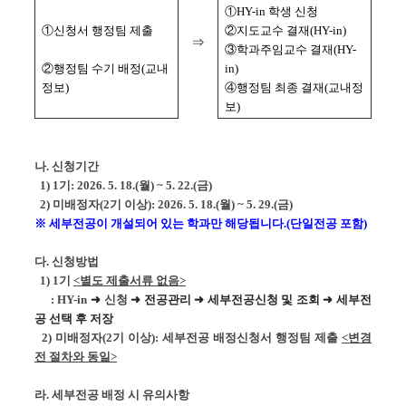
①HY-in 학생 신청
①신청서 행정팀 제출
②지도교수 결재(HY-in)
⇒
③학과주임교수 결재(HY-
②행정팀 수기 배정(교내
in)
정보)
④행정팀 최종 결재(교내정
보)
나. 신청기간
1) 1기: 2026. 5. 18.(월) ~ 5. 22.(금)
2) 미배정자(2기 이상): 2026. 5. 18.(월) ~ 5. 29.(금)
※ 세부전공이 개설되어 있는 학과만 해당됩니다.(단일전공 포함)
다. 신청방법
1) 1기
<별도 제출서류 없음>
:
HY-in
➜
신청
➜ 전공관리 ➜ 세부전공신청 및 조회 ➜ 세부전
공 선택 후 저장
2) 미배정자(2기 이상): 세부전공 배정신청서 행정팀 제출
<변경
전 절차와 동일>
라. 세부전공 배정 시 유의사항