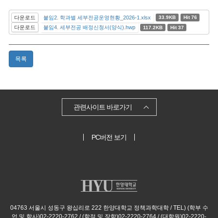
다운로드
붙임2. 학과별 세부전공운영현황_2026-1.xlsx
33.9KB
Hit 76
다운로드
붙임4. 세부전공 배정신청서(양식).hwp
117.2KB
Hit 37
목록
관련사이트 바로가기
PC버전 보기
04763 서울시 성동구 왕십리로 222 한양대학교 정책과학대학 / TEL) (학부 수
업 및 학사)02-2220-2762 / (학적 및 장학)02-2220-2764 / (대학원)02-2220-