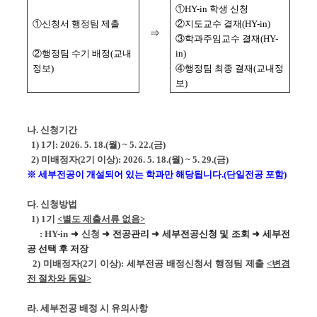
①HY-in 학생 신청
①신청서 행정팀 제출
②지도교수 결재(HY-in)
⇒
③학과주임교수 결재(HY-
②행정팀 수기 배정(교내
in)
정보)
④행정팀 최종 결재(교내정
보)
나. 신청기간
1) 1기: 2026. 5. 18.(월) ~ 5. 22.(금)
2) 미배정자(2기 이상): 2026. 5. 18.(월) ~ 5. 29.(금)
※ 세부전공이 개설되어 있는 학과만 해당됩니다.(단일전공 포함)
다. 신청방법
1) 1기
<별도 제출서류 없음>
:
HY-in
➜
신청
➜ 전공관리 ➜ 세부전공신청 및 조회 ➜ 세부전
공 선택 후 저장
2) 미배정자(2기 이상): 세부전공 배정신청서 행정팀 제출
<변경
전 절차와 동일>
라. 세부전공 배정 시 유의사항