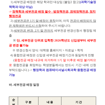
1) 세부전공 배정은 해당 학과만 대상임 [붙임2 참고]
(과학기술정
책학과 대상 아님)
->
정책학과 세부전공 배정 필수 - 법정책전공, 경제정책전공, 정치
행정전공
2)
세부전공은 1기 말 배정이 원칙
이며, 아직
전공이 배정되지 않
은 재학생은 반드시 신청
하여 주시기 바랍니다
.
3)
세부전공 변경: 2기 말 전까지
세부전공 변경신청서 행정팀 제
출
※
단, 세부전공 단위로 입학한 2026학년도 신입생부터 세부전
공 변경 불가능
※ 변경
신청서 양식: 대학원 홈페이지 > 자료실 > 학적
4) 융합전공 배정은 신입생 세부전공 배정기간과 동일하게 진행
(
융합전공 배정 내규에 의거하여 1기 말 이후로 배정 불가하므
로
융합전공을 희망하는 학생분들께서는 반드시 기간 내에 신청
부탁드립니다.
) ->
행정학과 컴퓨테이셔널사회과학 융합전공 배정
가능
바. 세부전공 배정 일정
순
구 분
내 용
기 간
번