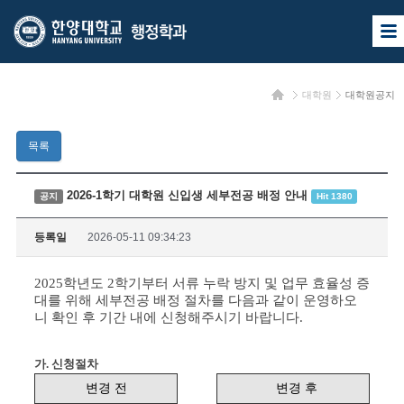
한
한
사
양
양
이
트
대
대
맵
홈
대학원
대학원공지
열
학
학
기
교
교
목록
행
정
2026-1학기 대학원 신입생 세부전공 배정 안내
공지
Hit 1380
학
등록일
2026-05-11 09:34:23
과
2025학년도 2학기부터 서류 누락 방지 및 업무 효율성 증
대를 위해 세부전공 배정 절차를 다음과 같이 운영하오
니 확인 후 기간 내에 신청해주시기 바랍니다.
가. 신청절차
변경 전
변경 후