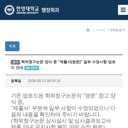
한
한
사
양
양
이
트
대
대
맵
홈
대학원
대학원공지
열
학
학
기
교
교
목록
행
정
학위청구논문 양식 중 "제출서(영문)" 일부 수정사항 업로
공지
드 안내
Hit 1974
학
과
등록일
2026-05-12 09:55:16
기존 업로드된 학위청구논문의 "영문" 참고 양
식 중,
"제출서" 부분에 일부 사항이 수정되었으니
다
음의 내용을 확인하여 주시기 바랍니다.
('학위청구논문 심사실시 및 심사결과보고서
제출 안내' 공지사항 붙임 파일 수정 완료)