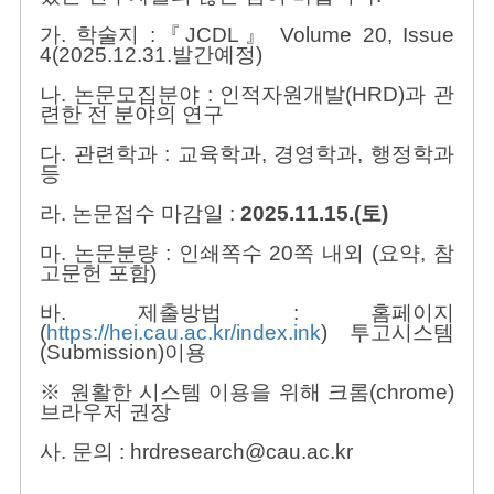
가. 학술지 :『JCDL』 Volume 20, Issue
4(2025.12.31.발간예정)
나. 논문모집분야 : 인적자원개발(HRD)과 관
련한 전 분야의 연구
다. 관련학과 : 교육학과, 경영학과, 행정학과
등
라. 논문접수 마감일 :
2025.11.15.(토)
마. 논문분량 : 인쇄쪽수 20쪽 내외 (요약, 참
고문헌 포함)
바. 제출방법 :
홈페이지
(
https://hei.cau.ac.kr/index.ink
)
투고시스템
(Submission)이용
※ 원활한 시스템 이용을 위해 크롬(chrome)
브라우저 권장
사. 문의 : hrdresearch@cau.ac.kr