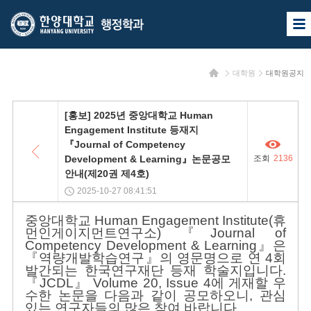
한
한
사
양
양
이
트
대
대
맵
홈
대학원
대학원공지
열
학
학
기
교
교
목
[홍보] 2025년 중앙대학교 Human
록
행
Engagement Institute 등재지
『Journal of Competency
정
Development & Learning』논문공모
조회
2136
학
안내(제20권 제4호)
2025-10-27 08:41:51
과
중앙대학교 Human Engagement Institute(휴
먼인게이지먼트연구소) 『Journal of
Competency Development & Learning』은
『역량개발학습연구』의 영문명으로 연 4회
발간되는 한국연구재단 등재 학술지입니다.
『JCDL』 Volume 20, Issue 4에 게재할 우
수한 논문을 다음과 같이 공모하오니, 관심
있는 연구자들의 많은 참여 바랍니다.