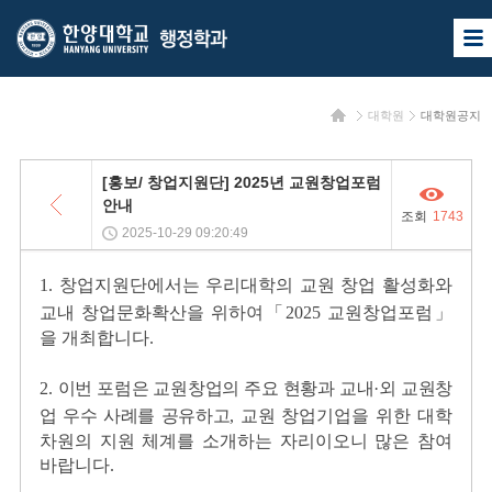
한
한
사
양
양
이
트
대
대
맵
홈
대학원
대학원공지
열
학
학
기
교
교
목
[홍보/ 창업지원단] 2025년 교원창업포럼
록
행
안내
조회
1743
정
2025-10-29 09:20:49
학
1. 창업지원단에서는 우리대학의 교원 창업 활성화와
과
교내 창업문화확산을 위하여
「2025 교원창업포럼」
을 개최합니다.
2.
이번 포럼은 교원창업의 주요 현황과 교내·외 교원창
업 우수 사례를 공유하고,
교원
창업기업을 위한 대학
차원의 지원 체계를 소개하는 자리이오니 많은 참여
바랍니다.