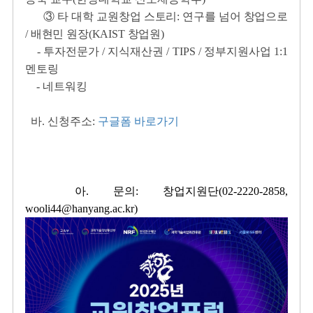
③
타 대학 교원창업 스토리: 연구를 넘어 창업으로
/ 배현민 원장(KAIST 창업원)
- 투자전문가 / 지식재산권 / TIPS / 정부지원사업 1:1
멘토링
- 네트워킹
바. 신청주소:
구글폼 바로가기
아. 문의: 창업지원단(02-2220-2858,
wooli44@hanyang.ac.kr)