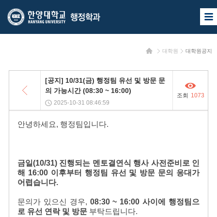
한
한
사
양
양
이
트
대
대
맵
홈
대학원
대학원공지
열
학
학
기
교
교
목
[공지] 10/31(금) 행정팀 유선 및 방문 문
록
행
의 가능시간 (08:30 ~ 16:00)
조회
1073
정
2025-10-31 08:46:59
학
안녕하세요, 행정팀입니다.
과
금일(10/31) 진행되는 멘토결연식 행사 사전준비로 인
해
16:00 이후부터 행정팀
유선 및 방문 문의 응대가
어렵습니다.
문의가 있으신 경우,
08:30 ~ 16:00
사이에 행정팀으
로 유선 연락 및 방문
부탁드립니다.