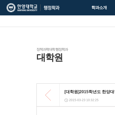
한
한
학과소개
양
양
대
대
학
학
교
교
행
정
학
정책과학대학 행정학과
대학원
과
목
록
[대학원]2015학년도 한양대
2015-03-23 10:32:25