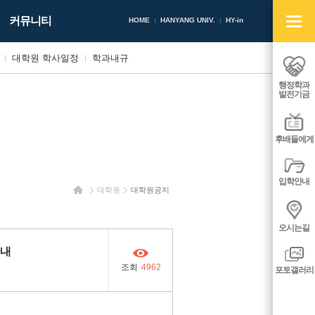
빠
커뮤니티
른
HOME
HANYANG UNIV.
HY-in
메
뉴
대학원 학사일정
학과내규
열
기/
행정학과
닫
발전기금
기
후배들에게
입학안내
홈
대학원
대학원공지
오시는길
안내
조회
4962
포토갤러리