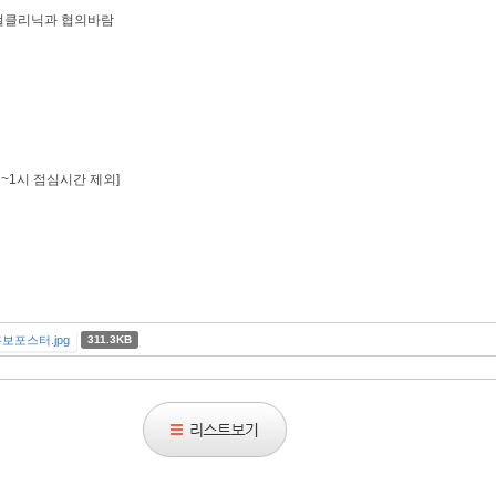
걸클리닉과 협의바람
~1시 점심시간 제외]
포스터.jpg
311.3KB
리
스
트
보
기