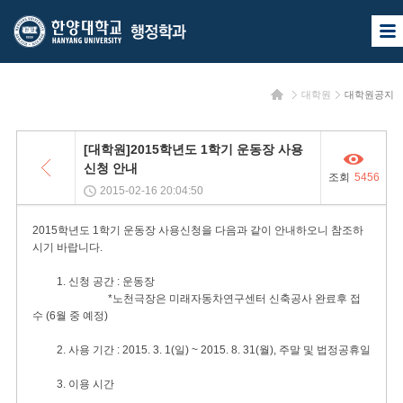
한
한
사
양
양
이
트
대
대
맵
홈
대학원
대학원공지
열
학
학
기
교
교
목
[대학원]2015학년도 1학기 운동장 사용
록
행
신청 안내
조회
5456
정
2015-02-16 20:04:50
학
2015학년도 1학기 운동장 사용신청을 다음과 같이 안내하오니 참조하
시기 바랍니다.
과
1. 신청 공간 : 운동장
*노천극장은 미래자동차연구센터 신축공사 완료후 접
수 (6월 중 예정)
2. 사용 기간 : 2015. 3. 1(일) ~ 2015. 8. 31(월), 주말 및 법정공휴일
3. 이용 시간