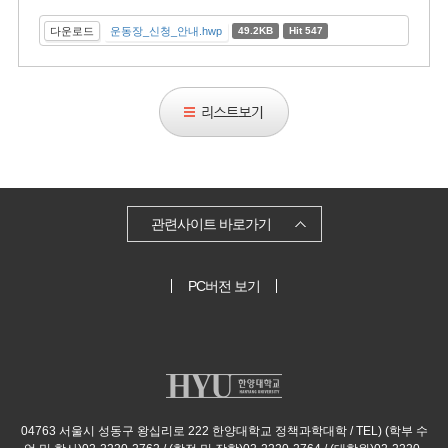
다운로드
운동장_신청_안내.hwp
49.2KB
Hit 547
리
스
트
보
기
관련사이트 바로가기
PC버전 보기
04763 서울시 성동구 왕십리로 222 한양대학교 정책과학대학 / TEL) (학부 수