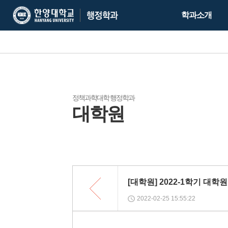
한
한
학과소개
양
양
대
대
학
학
교
교
행
정
학
정책과학대학 행정학과
대학원
과
목
록
[대학원] 2022-1학기 대
2022-02-25 15:55:22