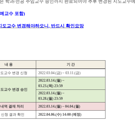
은 학과
/
전공 주임교수 승인까지 완료되어야 추후 변경된 지도교수
예교수 포함
)
 지도교수 변경해야하오니
,
반드시 확인요망
내 용
기 간
도교수 변경 신청
2022.03.04.(
금
) ~ 03.11.(
금
)
2022.03.14.(
월
) ~
03.23.(
목
) 23:59
도교수 변경 승인
2022.03.14.(
월
) ~
03.28.(
월
) 23:59
내역 결재 처리
2022.03.14.(
월
) ~ 04.04.(
월
)
 신청 결과 확인
2022.04.06.(
수
) 14:00 (
예정
)