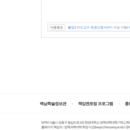
다운로드
붙임3.지도교수 변경신청서(4기 이상 사용).
주
요
백남학술정보관
책임멘토링 프로그램
총
서
비
스
04763 서울시 성동구 왕십리로 222 한양대학교 정책과학대학 / TEL) (학부 수업 및 학사
홈페이지 책임자 : 정책과학대학 학장 이건(leegn@hanyang.ac.kr) / 관리자 :