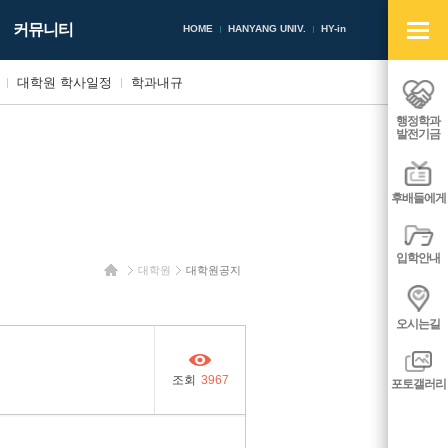
빠
커뮤니티
른
HOME
HANYANG UNIV.
HY-in
메
뉴
대학원 학사일정
학과내규
열
기/
행정학과
닫
발전기금
기
후배들에게
입학안내
홈
대학원
대학원공지
오시는길
조회
3967
포토갤러리