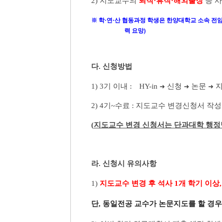
2)
지도교수의
퇴직
·
휴직
·
해외출장
등 
※
학
·
연
·
산 협동과정 학생은 한양대학교 소속 전
력 요망
)
다
.
신청방법
1) 3
기 이내
:
HY-in
신청
논문
➜
➜
➜
2) 4
기
~
수료
:
지도교수 변경신청서 작
(
지도교수 변경 신청서는 단과대학 행정
라
.
신청시 유의사항
1)
지도교수 변경 후 석사
1
개 학기 이상
단
,
동일전공 교수가 논문지도를 할 경우