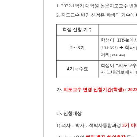
1. 2022-1
학기 대학원 논문지도교수 변경
2.
지도교수 변경 신청은 학생의 기수에
학생 신청 기수
학생이
HY-in
에
➜
학과
/
2 ~ 3
기
(3/14~3/23)
처리
(3/14~4/4)
학생이
“
지도교수
4
기
~
수료
자 교내정보에서 
가
.
지도교수 변경 신청기간
(
학생
) :
2022
나
.
신청대상
1)
석사
․
박사
․
석박사통합과정
3
기 이