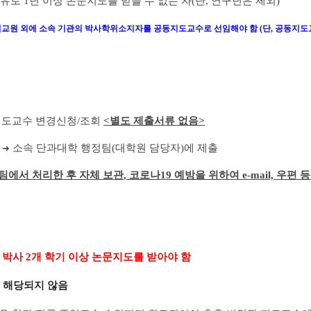
사유로
1
년 이상 논문지도를 받을 수 없는 자
(
단
,
연구년은 제외
)
임교원 외에 소속 기관의 박사학위소지자를 공동지도교수로
선임해야 함
(
단
,
공동지도
지도교수 변경신청
/
조회
<
별도 제출서류 없음
>
성
소속 단과대학 행정팀
(
대학원 담당자
)
에 제출
➜
팀에서 처리한 후 자체 보관
,
코로나
19
예방을 위하여
e-mail,
우편 등
,
박사
2
개 학기 이상 논문지도를 받아야 함
 해당되지 않음