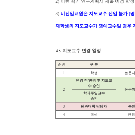
2)
이번 학기 연구계획서 제출 예정 학생
3)
비전임교원은 지도교수 선임 불가
(
명
재학생의 지도교수가 명예교수일 경우
바
.
지도교수 변경 일정
순번
구 분
1
학생
논문지
변경 전
/
변경 후 지도교
수 승인
2
논문지
학과주임교수
승인
3
단과대학 담당자
승인
4
학생
변경