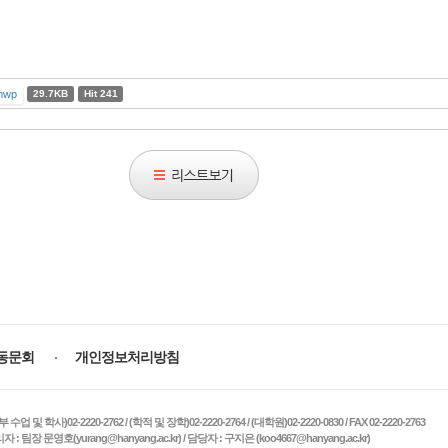
hwp
29.7KB
Hit 241
리
스
트
보
기
동문회
개인정보처리방침
)02-2220-2762 / (학적 및 장학)02-2220-2764 / (대학원)02-2220-0830 / FAX 02-2220-2763
 팀장 문영호(yurang@hanyang.ac.kr) / 담당자 : 구지은 (koo4667@hanyang.ac.kr)