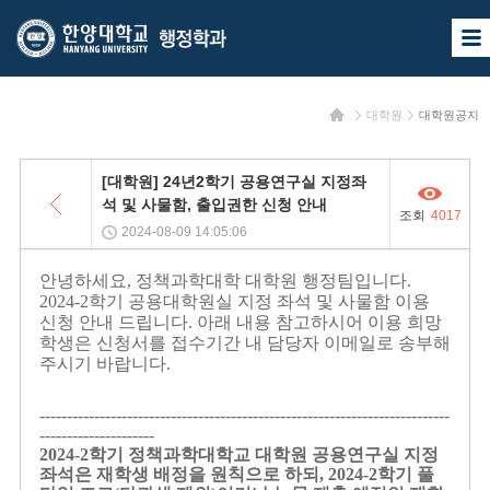
한
한
사
양
양
이
트
대
대
맵
홈
대학원
대학원공지
열
학
학
기
교
교
목
[대학원] 24년2학기 공용연구실 지정좌
록
행
석 및 사물함, 출입권한 신청 안내
조회
4017
정
2024-08-09 14:05:06
학
안녕하세요
,
정책과학대학 대학원 행정팀입니다
.
2024-2
학기 공용대학원실 지정 좌석 및 사물함 이용
과
신청 안내 드립니다
.
아래 내용 참고하시어 이용 희망
학생은 신청서를 접수기간 내 담당자 이메일로 송부해
주시기 바랍니다
.
---------------------------------------------------------------------------
---------------------
2024-2
학기 정책과학대학교 대학원 공용연구실 지정
좌석은 재학생 배정을 원칙으로 하되
, 2024-2
학기 풀