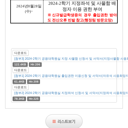
2024-2
학기 지정좌석 및 사물함 배
2024
년
8
월
28
일
정자 이용 권한 부여
(
수
)~
※신규발급학생증의 경우 출입권한 받아
도 전산오류 빈발 참고
(
행정팀 방문요망
)
다운로드
[첨부3] 2024-2학기 공용대학원실 지정 사물함 신청서 및 서약서(지정사물함 사용희
122.4KB
Hit 206
다운로드
[첨부1] 2024-2학기 공용대학원실 출입권한 이용신청 및 서약서(자유석 사용희망자)
61.4KB
Hit 208
다운로드
[첨부2] 2024-2학기 공용대학원실 지정좌석 신청서 및 서약서(지정좌석 사용희망자)
78.3KB
Hit 225
리
스
트