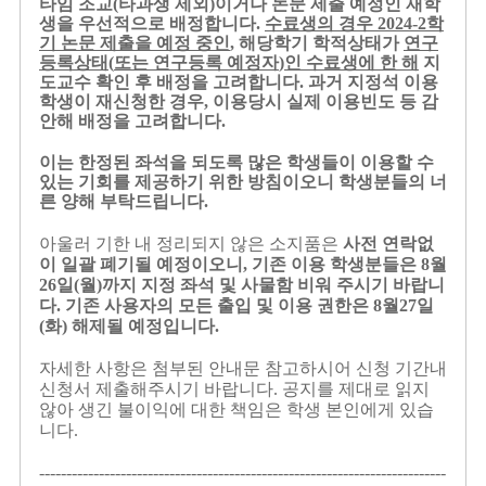
타임 조교
(
타과생 제외
)
이거나 논문 제출 예정인 재학
생을 우선적으로 배정합니다
.
수료생의 경우
2024-2
학
기 논문 제출을 예정 중인
,
해당학기 학적상태가
연구
등록상태
(
또는 연구등록 예정자
)
인 수료생에 한 해
지
도교수 확인 후 배정을 고려합니다
.
과거 지정석 이용
학생이 재신청한 경우
,
이용당시 실제 이용빈도 등 감
안해 배정을 고려합니다
.
이는 한정된 좌석을 되도록 많은 학생들이 이용할 수
있는 기회를 제공하기 위한 방침이오니 학생분들의 너
른 양해 부탁드립니다
.
아울러 기한 내 정리되지 않은 소지품은
사전 연락없
이
일괄 폐기될 예정이오니
,
기존 이용 학생분들은
8
월
26
일
(
월
)
까지 지정 좌석 및 사물함 비워 주시기 바랍니
다
.
기존 사용자의 모든 출입 및 이용 권한은
8
월
27
일
(
화
)
해제될 예정입니다
.
자세한 사항은 첨부된 안내문 참고하시어 신청 기간내
신청서 제출해주시기 바랍니다
.
공지를 제대로 읽지
않아 생긴 불이익에 대한 책임은 학생 본인에게 있습
니다
.
---------------------------------------------------------------------------