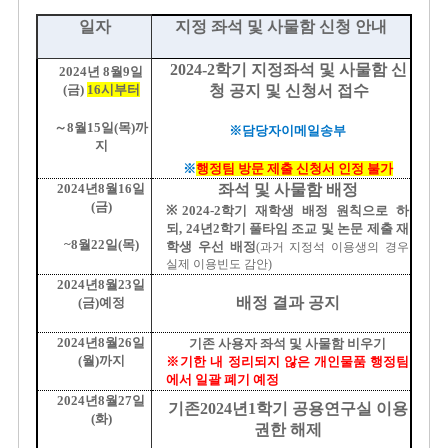
일자
지정 좌석 및 사물함 신청 안내
2024-2
학기 지정좌석 및 사물함 신
2024
년
8
월
9
일
(
금
)
16
시부터
청 공지 및 신청서 접수
～
8
월
15
일
(
목
)
까
※담당자이메일
송부
지
※
행정팀 방문 제출 신청서 인정 불가
2024
년
8
월
16
일
좌석 및 사물함 배정
(
금
)
※
2024-2
학기 재학생 배정 원칙으로 하
되
,
24
년
2
학기 풀타임 조교 및 논문 제출 재
~8
월
22
일
(
목
)
학생 우선 배정
(
과거 지정석 이용생의 경우
실제 이용빈도 감안
)
2024
년
8
월
23
일
배정 결과 공지
(
금
)
예정
2024
년
8
월
26
일
기존 사용자 좌석 및 사물함 비우기
(
월
)
까지
※기한 내 정리되지 않은 개인물품 행정팀
에서 일괄 폐기 예정
2024
년
8
월
27
일
기존
2024
년
1
학기 공용연구실 이용
(
화
)
권한 해제