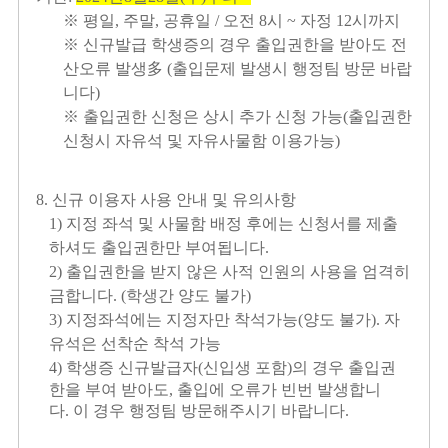
※ 평일
,
주말
,
공휴일
/
오전
8
시
~
자정
12
시까지
※ 신규발급 학생증의 경우 출입권한을 받아도 전
산오류 발생
多
(
출입문제 발생시 행정팀 방문 바랍
니다
)
※ 출입권한 신청은 상시 추가 신청 가능
(
출입권한
신청시 자유석 및 자유사물함 이용가능
)
8.
신규 이용자 사용 안내 및 유의사항
1)
지정 좌석 및 사물함 배정 후에는 신청서를 제출
하셔도 출입권한만 부여됩니다
.
2)
출입권한을 받지 않은 사적 인원의 사용을 엄격히
금합니다
. (
학생간 양도 불가
)
3)
지정좌석에는 지정자만 착석가능
(
양도 불가
).
자
유석은 선착순 착석 가능
4)
학생증 신규발급자
(
신입생 포함
)
의 경우 출입권
한을 부여 받아도
,
출입에 오류가 빈번 발생합니
다
.
이 경우 행정팀 방문해주시기 바랍니다
.