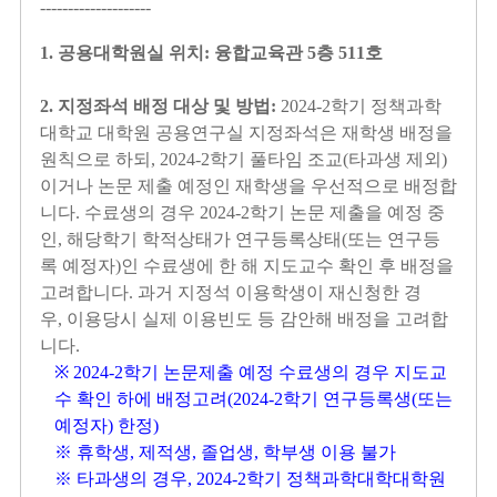
--------------------
1.
공용대학원실 위치
:
융합교육관
5
층
511
호
2.
지정좌석 배정 대상 및 방법
:
2024-2
학기 정책과학
대학교 대학원 공용연구실 지정좌석은 재학생 배정을
원칙으로 하되
, 2024-2
학기 풀타임 조교
(
타과생 제외
)
이거나 논문 제출 예정인 재학생을 우선적으로 배정합
니다
.
수료생의 경우
2024-2
학기 논문 제출을 예정 중
인
,
해당학기 학적상태가 연구등록상태
(
또는 연구등
록 예정자
)
인 수료생에 한 해 지도교수 확인 후 배정을
고려합니다
.
과거 지정석 이용학생이 재신청한 경
우
,
이용당시 실제 이용빈도 등 감안해 배정을 고려합
니다
.
※
2024-2
학기 논문제출 예정 수료생의 경우 지도교
수 확인 하에 배정고려
(2024-2
학기 연구등록생
(
또는
예정자
)
한정
)
※ 휴학생
,
제적생
,
졸업생
,
학부생 이용 불가
※ 타과생의 경우
, 2024-2
학기 정책과학대학대학원