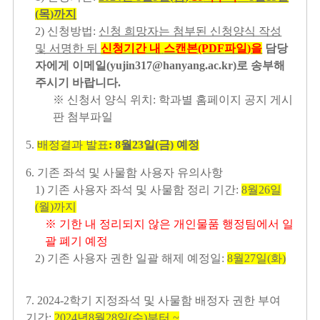
(
목
)
까지
2)
신청방법
:
신청 희망자는 첨부된 신청양식 작성
및 서명한 뒤
신청기간 내
스캔본
(PDF
파일
)
을
담당
자에게 이메일(yujin317@hanyang.ac.kr)
로 송부해
주시기 바랍니다
.
※ 신청서 양식 위치
:
학과별 홈페이지 공지 게시
판 첨부파일
5.
배정결과 발표
: 8
월
23
일
(
금
)
예정
6.
기존 좌석 및 사물함 사용자 유의사항
1)
기존 사용자 좌석 및 사물함 정리 기간
:
8
월
26
일
(
월
)
까지
※ 기한 내 정리되지 않은 개인물품 행정팀에서 일
괄 폐기 예정
2)
기존 사용자 권한 일괄 해제 예정일
:
8
월
27
일
(
화
)
7. 2024-2
학기 지정좌석 및 사물함 배정자 권한 부여
기간
:
2024
년
8
월
28
일
(
수
)
부터
~