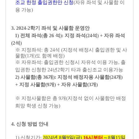
조교 한정 출입권한만 신청
(
자유 좌석 및 사물함 이
용 가능
)
3. 2024-2
학기 좌석 및 사물함 운영안
1)
전체 좌석
(
총
26
석
):
지정 좌석
(24
석
) +
자유 좌석
(2
석
)
※ 지정좌석
:
총
24
석
(
지정석 배정시 출입권한 및 사
물함
(1
개
)
도 함께 배정
)
※ 자유좌석
:
출입권한 신청시 자유석 이용 가능
,
출
입권한 신청한
24
년
2
학기 타과 출신조교 이용가능
2)
사물함
(
총
36
개
):
지정석 배정자용 사물함
(24
개
)
+
지정 사물함
(9
개
) +
자유 사물함
(3
개
)
※ 지정사물함은 총
9
개
(
지정석 없이 사물함만 배정
희망 학생 신청 가능
)
4.
신청 방법 안내
1)
신청기간
:
2024
년
8
월
9
일
(
금
)
16
시부터
～
8
월
15
일