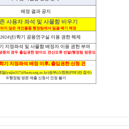
배정 결과 공지
존 사용자 좌석 및 사물함 비우기
리되지 않은 개인물품 행정팀에서 일괄 폐기 예정
존
2024
년
1
학기 공용연구실 이용 권한 해제
기 지정좌석 및 사물함 배정자 이용 권한 부여
증의 경우 출입권한 받아도 전산오류 빈발
(
행정팀 방문요
학기 지정좌석 배정 이후
,
출입권한 신청 건
메일
(yujin317@hanyang.ac.kr)
송부
(
스캔본
(PDF)
만 접수
)
※행정팀 방문 제출 신청서 인정 불가