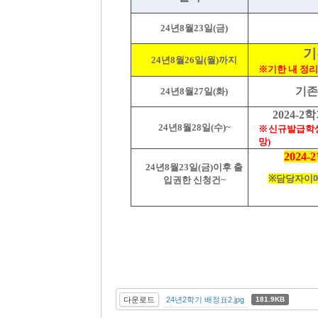
24
년
8
월
23
일
(
금
)
기
24
년
8
월
26
일
(
월
)
까지
※기한 내 정
기
24
년
8
월
27
일
(
화
)
2024-2
학
24
년
8
월
28
일
(
수
)~
※신규발급학생
망
)
2024-2
24
년
8
월
23
일
(
금
)
이후 출
※
담당자이
입권한 신청건
~
다운로드
24년2학기 배정표2.jpg
181.9KB