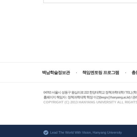
주
요
백남학술정보관
책임멘토링 프로그램
총
서
비
스
04763 서울시 성동구 왕십리로 222 한양대학교 정책과학대학 / TEL) (학부 수업 및 학사
홈페이지 책임자 : 정책과학대학 학장 이건(leegn@hanyang.ac.kr) / 관리자 :
COPYRIGHT (C) 2013 HANYANG UNIVERSITY ALL RIGHT
Lead The World With Vision, Hanyang University