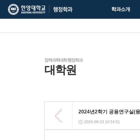
한
한
학과소개
양
양
대
대
학
학
교
교
행
정
학
정책과학대학 행정학과
대학원
과
목
록
2024년2학기 공용연구실(융
2024-08-23 10:54:51