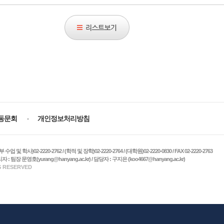
리
스
트
보
기
동문회
개인정보처리방침
)02-2220-2762 / (학적 및 장학)02-2220-2764 / (대학원)02-2220-0830 / FAX 02-2220-2763
 팀장 문영호(yurang@hanyang.ac.kr) / 담당자 : 구지은 (koo4667@hanyang.ac.kr)
S RESERVED