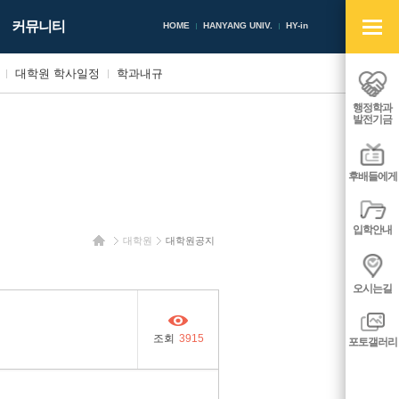
빠
커뮤니티
른
HOME
HANYANG UNIV.
HY-in
메
뉴
대학원 학사일정
학과내규
열
기/
행정학과
닫
발전기금
기
후배들에게
입학안내
홈
대학원
대학원공지
오시는길
조회
3915
포토갤러리