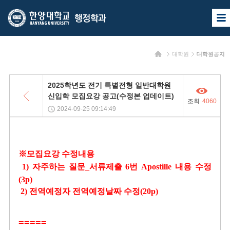
한
한
사
양
양
이
트
대
대
맵
홈
대학원
대학원공지
열
학
학
기
교
교
목
2025학년도 전기 특별전형 일반대학원
록
행
신입학 모집요강 공고(수정본 업데이트)
조회
4060
정
2024-09-25 09:14:49
학
과
※모집요강 수정내용
1) 자주하는 질문_서류제출 6번 Apostille 내용 수정
(3p)
2) 전역예정자 전역예정날짜 수정(20p)
=====