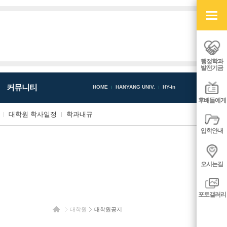
빠
른
메
뉴
열
기/
행정학과
닫
발전기금
기
커뮤니티
HOME
HANYANG UNIV.
HY-in
후배들에게
대학원 학사일정
학과내규
입학안내
오시는길
포토갤러리
홈
대학원
대학원공지