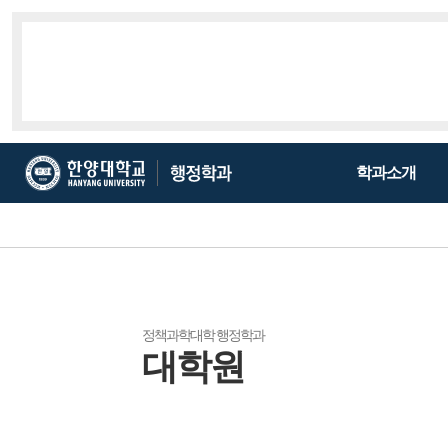
한
한
학과소개
양
양
대
대
학
학
교
교
행
정
학
정책과학대학 행정학과
대학원
과