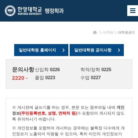
한
한
사
양
양
이
트
대
대
맵
홈
대학원
대학원공지
열
학
학
기
교
교
일반대학원 홈페이지
일반대학원 공지사항
행
정
문의사항
신입학
0226
학적/장학
0225
학
2220 -
졸업
0223
수업
0227
과
※ 게시판에 글쓰기를 하는 경우, 본문 또는 첨부파일 내에
개인
정보
(주민등록번호, 성명, 연락처 등)
가 포함되어 게시되지 않도
록 유의하시기 바랍니다.
※ 개인정보를 포함하여 게시하는 경우에는 불특정 다수에게 개
인정보가 노출되어 악용될 수 있으며, 특히 타인의 개인정보가