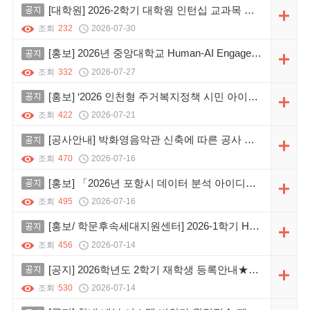
공지
[대학원] 2026-2학기 대학원 인턴십 교과목 신청 안내(제출 일자 수정)
조회
232
2026-07-30
공지
[홍보] 2026년 중앙대학교 Human-AI Engagement Institute 등재지『Journal of Competency Development & Learning』논문공모 안내(제21권 제3호)
조회
332
2026-07-27
공지
[홍보] ‘2026 인천형 주거복지정책 시민 아이디어 공모전’ 안내
조회
422
2026-07-21
공지
[공사안내] 박화영음악관 신축에 따른 공사 안내
조회
470
2026-07-16
공지
[홍보] 「2026년 포항시 데이터 분석 아이디어 공모전」안내
조회
495
2026-07-16
공지
[홍보/ 학문후속세대지원센터] 2026-1학기 HY-BK21 프로그램 수기 공모전(HY-START) 안내
조회
456
2026-07-14
공지
[공지] 2026학년도 2학기 재학생 등록안내★★★★★
조회
530
2026-07-14