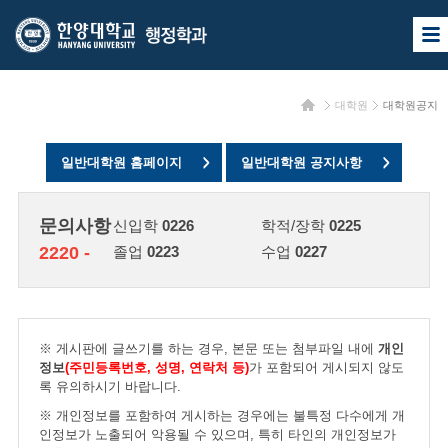
한
한
사
양
양
이
트
대
대
맵
홈
대학원
대학원공지
열
학
학
기
교
교
일반대학원 홈페이지
일반대학원 공지사항
행
정
문의사항
신입학
0226
학적/장학
0225
학
2220 -
졸업
0223
수업
0227
과
※ 게시판에 글쓰기를 하는 경우, 본문 또는 첨부파일 내에
개인
정보
(주민등록번호, 성명, 연락처 등)
가 포함되어 게시되지 않도
록 유의하시기 바랍니다.
※ 개인정보를 포함하여 게시하는 경우에는 불특정 다수에게 개
인정보가 노출되어 악용될 수 있으며, 특히 타인의 개인정보가