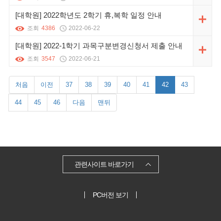
[대학원] 2022학년도 2학기 휴,복학 일정 안내
조회
4386
2022-06-22
[대학원] 2022-1학기 과목구분변경신청서 제출 안내
조회
3547
2022-06-21
처음
이전
37
38
39
40
41
42
43
44
45
46
다음
맨뒤
관련사이트 바로가기
PC버전 보기