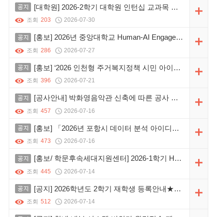
공지
[대학원] 2026-2학기 대학원 인턴십 교과목 신청 안내(제출 일자 수정)
조회
203
2026-07-30
공지
[홍보] 2026년 중앙대학교 Human-AI Engagement Institute 등재지『Journal of Competency Development & Learning』논문공모 안내(제21권 제3호)
조회
286
2026-07-27
공지
[홍보] ‘2026 인천형 주거복지정책 시민 아이디어 공모전’ 안내
조회
396
2026-07-21
공지
[공사안내] 박화영음악관 신축에 따른 공사 안내
조회
457
2026-07-16
공지
[홍보] 「2026년 포항시 데이터 분석 아이디어 공모전」안내
조회
473
2026-07-16
공지
[홍보/ 학문후속세대지원센터] 2026-1학기 HY-BK21 프로그램 수기 공모전(HY-START) 안내
조회
445
2026-07-14
공지
[공지] 2026학년도 2학기 재학생 등록안내★★★★★
조회
512
2026-07-14