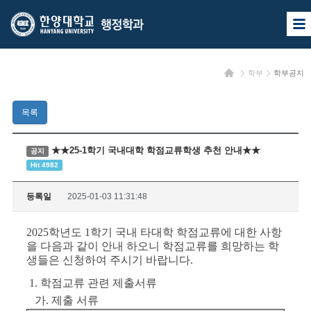
한
한
사
양
양
이
트
대
대
맵
홈
학부
학부공지
열
학
학
기
교
교
목록
행
정
★★25-1학기 국내대학 학점교류학생 추천 안내★★
공지
Hit 4982
학
과
등록일
2025-01-03 11:31:48
2025학년도 1학기 국내 타대학 학점교류에 대한 사항
을 다음과 같이 안내 하오니 학점교류를 희망하는 학
생들은 신청하여 주시기 바랍니다.
1. 학점교류 관련 제출서류
가. 제출 서류