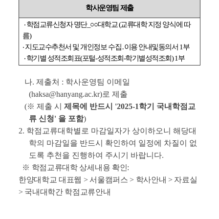
학사운영팀 제출
‧ 학점교류신청자 명단_○○대학교 (교류대학 지정 양식에 따
름)
‧ 지도교수추천서 및 개인정보 수집․이용 안내및동의서 1부
‧ 학기별 성적조회표(포털-성적조회-학기별성적조회) 1부
나. 제출처 : 학사운영팀 이메일
(haksa@hanyang.ac.kr)로 제출
(※ 제출 시
제목에 반드시 '2025-1학기 국내학점교
류 신청' 을 포함
)
2. 학점교류대학별로 마감일자가 상이하오니 해당대
학의 마감일을 반드시 확인하여 일정에 차질이 없
도록 추천을 진행하여 주시기 바랍니다.
※ 학점교류대학 상세내용 확인:
한양대학교 대표웹 > 서울캠퍼스 > 학사안내 > 자료실
> 국내대학간 학점교류안내