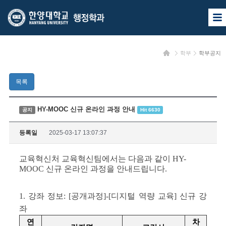
한
한
사
양
양
이
트
대
대
맵
홈
학부
학부공지
열
학
학
기
교
교
목록
행
정
HY-MOOC 신규 온라인 과정 안내
공지
Hit 6630
학
등록일
2025-03-17 13:07:37
과
교육혁신처 교육혁신팀에서는 다음과 같이 HY-
MOOC 신규 온라인 과정을 안내드립니다.
1. 강좌 정보: [공개과정]-[디지털 역량 교육] 신규 강
좌
연
차