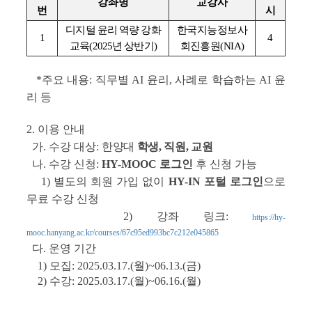
강좌명
교강사
번
시
디지털 윤리 역량 강화
한국지능정보사
1
4
교육(2025년 상반기)
회진흥원(NIA)
*주요 내용: 직무별 AI 윤리, 사례로 학습하는 AI 윤
리 등
2. 이용 안내
가. 수강 대상:
한양대
학생, 직원, 교원
나. 수강 신청:
HY-MOOC 로그인
후 신청 가능
1) 별도의 회원 가입 없이
HY-IN 포털 로그인
으로
무료 수강 신청
2) 강좌 링크:
https://hy-
mooc.hanyang.ac.kr/courses/67c95ed993bc7c212e045865
다. 운영 기간
1) 모집: 2025.03.17.(월)~06.13.(금)
2) 수강: 2025.03.17.(월)~06.16.(월)