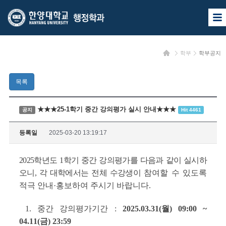
한
한
사
양
양
이
트
대
대
맵
홈
학부
학부공지
열
학
학
기
교
교
목록
행
정
★★★25-1학기 중간 강의평가 실시 안내★★★
공지
Hit 4461
학
등록일
2025-03-20 13:19:17
과
2025학년도 1학기 중간 강의평가를 다음과 같이 실시하
오니, 각 대학에서는 전체 수강생이
참여할 수 있도록
적극 안내
·
홍보하여 주시기 바랍니다.
1. 중간 강의평가기간 :
2025.03.31(월) 09:00 ~
04.11(금) 23:59