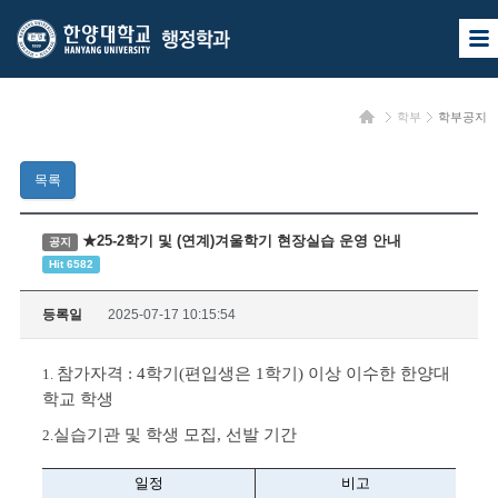
한
한
사
양
양
이
트
대
대
맵
홈
학부
학부공지
열
학
학
기
교
교
목록
행
정
★25-2학기 및 (연계)겨울학기 현장실습 운영 안내
공지
Hit 6582
학
과
등록일
2025-07-17 10:15:54
참가자격 : 4학기(편입생은 1학기) 이상 이수한 한양대
1.
학교 학생
실습기관 및 학생 모집, 선발 기간
2.
일정
비고