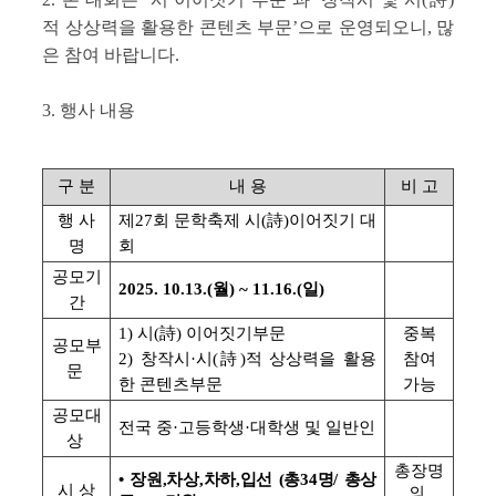
적 상상력을 활용한 콘텐츠 부문’으로 운영되오니, 많
은 참여 바랍니다.
3. 행사 내용
구 분
내 용
비 고
행 사
제27회 문학축제 시(詩)이어짓기 대
명
회
공모기
2025. 10.13.(월) ~ 11.16.(일)
간
1) 시(詩) 이어짓기부문
중복
공모부
2) 창작시·시(詩)적 상상력을 활용
참여
문
한 콘텐츠부문
가능
공모대
전국 중·고등학생·대학생 및 일반인
상
총장명
• 장원,차상,차하,입선 (총34명/ 총상
시 상
의