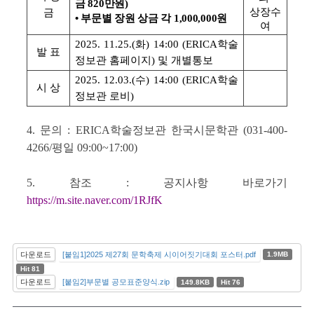
금 820만원)
상장수
금
• 부문별 장원 상금 각 1,000,000원
여
2025. 11.25.(화) 14:00 (ERICA학술
발 표
정보관 홈페이지) 및 개별통보
2025. 12.03.(수) 14:00 (ERICA학술
시 상
정보관 로비)
4. 문의 : ERICA학술정보관 한국시문학관 (031-400-
4266/평일 09:00~17:00)
5. 참조 : 공지사항 바로가기
https://m.site.naver.com/1RJfK
다운로드
[붙임1]2025 제27회 문학축제 시이어짓기대회 포스터.pdf
1.9MB
Hit 81
다운로드
[붙임2]부문별 공모표준양식.zip
149.8KB
Hit 76