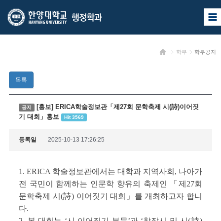
한
한
사
양
양
이
트
대
대
맵
홈
학부
학부공지
열
학
학
기
교
교
목록
행
정
[홍보] ERICA학술정보관「제27회 문학축제 시(詩)이어짓
공지
기 대회」홍보
Hit 3569
학
과
등록일
2025-10-13 17:26:25
1. ERICA 학술정보관에서는 대학과 지역사회, 나아가
전 국민이 함께하는 인문학 향유의 축제인 「제27회
문학축제 시(詩) 이어짓기 대회」를 개최하고자 합니
다.
2. 본 대회는 ‘시 이어짓기 부문’과 ‘창작시 및 시(詩)