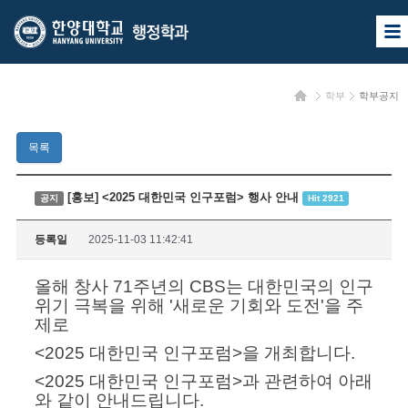
한
한
사
양
양
이
트
대
대
맵
홈
학부
학부공지
열
학
학
기
교
교
목록
행
정
[홍보] <2025 대한민국 인구포럼> 행사 안내
공지
Hit 2921
학
등록일
2025-11-03 11:42:41
과
올해 창사 71주년의 CBS는 대한민국의 인구
위기 극복을 위해 '새로운 기회와 도전'을 주
제로
<2025 대한민국 인구포럼>을 개최합니다.
<2025 대한민국 인구포럼>과 관련하여 아래
와 같이 안내드립니다.