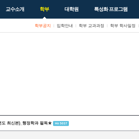
교수소개
학부
대학원
특성화 프로그램
학부공지
입학안내
학부 교과과정
학부 학사일정
년도 최신본)_행정학과 필독★
Hit 5037