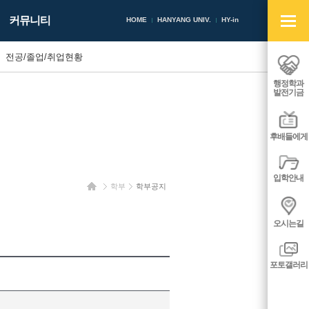
빠
커뮤니티
른
HOME
HANYANG UNIV.
HY-in
메
뉴
전공/졸업/취업현황
열
기/
행정학과
닫
발전기금
기
후배들에게
입학안내
홈
학부
학부공지
오시는길
포토갤러리