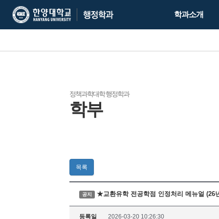
한
한
학과소개
양
양
대
대
학
학
교
교
행
정
학
정책과학대학 행정학과
학부
과
목록
★교환유학 전공학점 인정처리 메뉴얼 (26
공지
등록일
2026-03-20 10:26:30