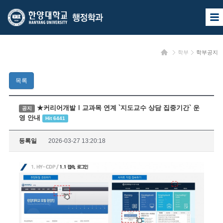
한
한
사
양
양
이
트
대
대
맵
홈
학부
학부공지
열
학
학
기
교
교
목록
행
정
★커리어개발Ⅰ교과목 연계 `지도교수 상담 집중기간` 운
공지
영 안내
Hit 6441
학
과
등록일
2026-03-27 13:20:18