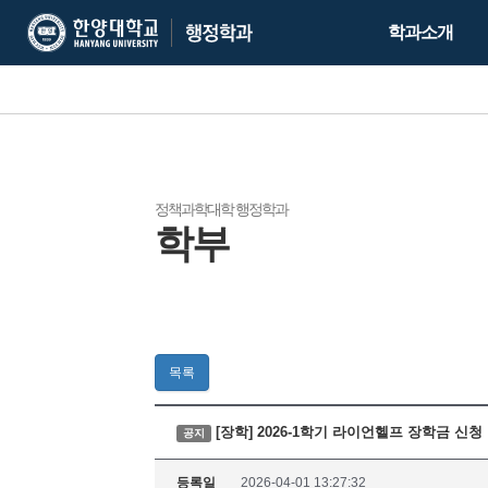
한
한
학과소개
양
양
대
대
학
학
교
교
행
정
학
정책과학대학 행정학과
학부
과
목록
[장학] 2026-1학기 라이언헬프 장학금 신청
공지
등록일
2026-04-01 13:27:32