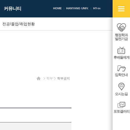
빠
커뮤니티
른
HOME
HANYANG UNIV.
HY-in
메
뉴
전공/졸업/취업현황
열
기/
행정학과
닫
발전기금
기
후배들에게
입학안내
홈
학부
학부공지
오시는길
포토갤러리