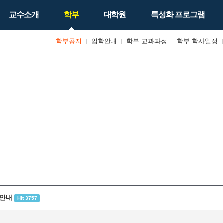
교수소개
학부
대학원
특성화 프로그램
학부공지
입학안내
학부 교과과정
학부 학사일정
 안내
Hit 3757