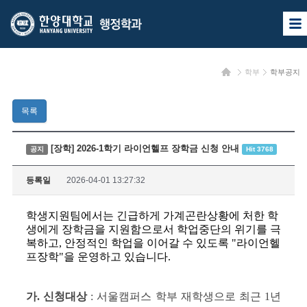
한
한
사
양
양
이
트
대
대
맵
홈
학부
학부공지
열
학
학
기
교
교
목록
행
정
[장학] 2026-1학기 라이언헬프 장학금 신청 안내
공지
Hit 3768
학
등록일
2026-04-01 13:27:32
과
학생지원팀에서는 긴급하게 가계곤란상황에 처한 학
생에게 장학금을 지원함으로서 학업중단의 위기를 극
복하고, 안정적인 학업을 이어갈 수 있도록 "라이언헬
프장학"을 운영하고 있습니다.
가. 신청대상
: 서울캠퍼스 학부 재학생으로 최근 1년