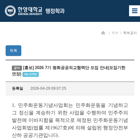
한
한
사
양
양
이
트
대
대
맵
홈
학부
학부공지
열
학
학
기
교
교
목록
행
정
[홍보] 2026 7기 평화공공외교협력단 모집 안내(모집기한
공지
연장)
Hit 2793
학
과
등록일
2026-04-29 09:07:25
1. 민주화운동기념사업회는 민주화운동을 기념하고
그 정신을 계승하기 위한 사업을 수행하여 민주주의
발전에 이바지함을 목적으로 제정된 민주화운동기념
사업회법(법률 제19627호)에 의해 설립된 행정안전부
산하 공공기관입니다.