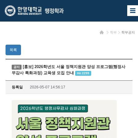
한
한
사
양
양
이
트
대
대
맵
홈
학부
학부공지
열
학
학
기
교
교
목록
행
정
[홍보] 2026학년도 서울 정책지원관 양성 프로그램(행정사
공지
무감사 특화과정) 교육생 모집 안내
Hit 2299
학
과
등록일
2026-05-07 14:56:17