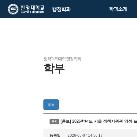
한
한
학과소개
양
양
대
대
학
학
교
교
행
정
학
정책과학대학 행정학과
학부
과
목록
[홍보] 2026학년도 서울 정책지원관 양성
공지
등록일
2026-05-07 14:56:17