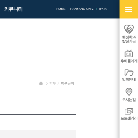
빠
커뮤니티
른
HOME
HANYANG UNIV.
HY-in
메
뉴
열
기/
행정학과
닫
발전기금
기
후배들에게
입학안내
홈
학부
학부공지
오시는길
포토갤러리