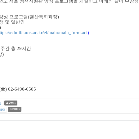
학년도 서울 정책지원관 양성 프로그램을 개설하고 아래와 같이 수강
원관 양성 프로그램(결산특화과정)
생 및 일반인
)
ttps://edulife.uos.ac.kr/el/main/main_form.acl
)
 / 4주간 총 29시간
강)
02-6490-6505
g
4.2MB
pg
369KB