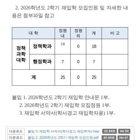
2. 2026학년도 2학기 재입학 모집인원 및 자세한 내
용은 첨부파일 참고
정원
정원
대 학
계
비 고
내
외
18
정책학과
0
18
정책
과학
대학
행정학과
7
0
7
계
25
0
25
붙임 1. 2026학년도 2학기 재입학 안내문 1부.
2. 2026학년도 2학기 재입학 모집정원 1부.
3.
재입학 서약서(학사경고 재입학자용) 1부.
다운로드
붙임 3. 재입학 서약서(학사경고 재입학자).hwp
32.8KB
Hit 50
다운로드
붙임 2. 2026학년도 2학기 재입학 모집인원.pdf
45.8KB
Hit 47