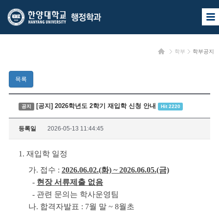
한
한
사
양
양
이
트
대
대
맵
홈
학부
학부공지
열
학
학
기
교
교
목록
행
정
[공지] 2026학년도 2학기 재입학 신청 안내
공지
Hit 2220
학
등록일
2026-05-13 11:44:45
과
1. 재입학 일정
가. 접수 :
2026.06.02.(화) ~ 2026.06.05.(금)
-
현장 서류제출 없음
- 관련 문의는 학사운영팀
나. 합격자발표 : 7월 말 ~ 8월초