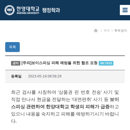
한
한
사
양
양
이
트
대
대
맵
홈
학부
학부공지
열
학
학
기
교
교
목록
행
정
[주의]보이스피싱 피해 예방을 위한 협조 요청
공지
Hit 7415
학
등록일
2023-05-19 08:58:29
과
최근 검사를 사칭하여 '상품권 핀 번호 전송' 사기 및
직접 만나서 현금을 전달하는 '대면편취' 사기 등
보이
스피싱 관련하여 한양대학교 학생의 피해가 급증
하고
있으니 내용을 숙지하고 피해를 예방하기시기 바랍니
다.