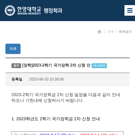
한
한
사
양
양
이
트
대
대
맵
홈
학부
학부공지
열
학
학
기
교
교
목록
행
정
[장학]2023-2학기 국가장학 2차 신청 안
공지
Hit 6253
학
등록일
2023-08-10 10:36:06
과
2
023-2학기 국가장학금 2차 신청 일정을 다음과 같이 안내
하오니 기한내에 신청하시기 바랍니다.
1. 2023학년도 2학기 국가장학금 2차 신청 안내