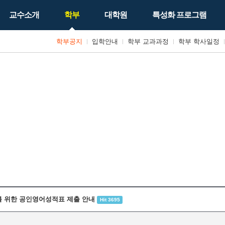
교수소개
학부
대학원
특성화 프로그램
학부공지
입학안내
학부 교과과정
학부 학사일정
제를 위한 공인영어성적표 제출 안내
Hit 3695