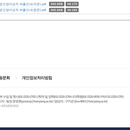
 공인영어성적 제출안내(국문).pdf
254.6KB
Hit 173
 공인영어성적 제출안내(중문).pdf
305.6KB
Hit 183
동문회
개인정보처리방침
)02-2220-2762 / (학적 및 장학)02-2220-2764 / (대학원)02-2220-0830 / FAX 02-2220-2763
 팀장 문영호(yurang@hanyang.ac.kr) / 담당자 : 구지은 (koo4667@hanyang.ac.kr)
S RESERVED