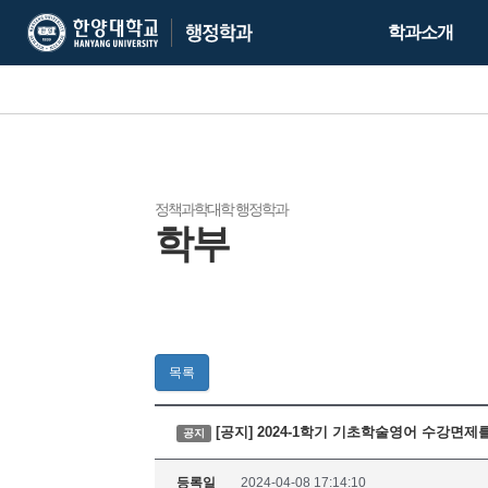
한
한
학과소개
양
양
대
대
학
학
교
교
행
정
학
정책과학대학 행정학과
학부
과
목록
[공지] 2024-1학기 기초학술영어 수강면
공지
등록일
2024-04-08 17:14:10