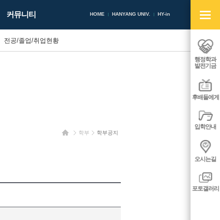
빠
커뮤니티
른
HOME
HANYANG UNIV.
HY-in
메
뉴
전공/졸업/취업현황
열
기/
행정학과
닫
발전기금
기
후배들에게
입학안내
홈
학부
학부공지
오시는길
포토갤러리