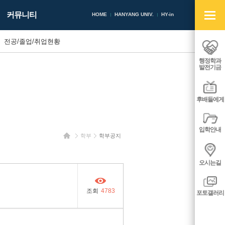
빠
커뮤니티
른
HOME
HANYANG UNIV.
HY-in
메
뉴
전공/졸업/취업현황
열
기/
행정학과
닫
발전기금
기
후배들에게
입학안내
홈
학부
학부공지
오시는길
조회
4783
포토갤러리