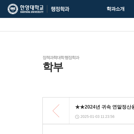
한
한
학과소개
양
양
대
대
학
학
교
교
행
정
학
정책과학대학 행정학과
학부
과
목
록
★★2024년 귀속 연말정
2025-01-03 11:23:56