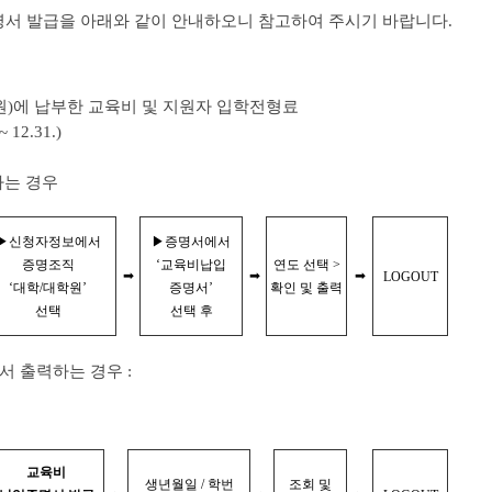
명서 발급을 아래와 같이 안내하오니 참고하여 주시기 바랍니다.
학(원)에 납부한 교육비 및 지원자 입학전형료
2.31.)
하는 경우
▶신청자정보에서
▶증명서에서
증명조직
‘교육비납입
연도 선택 >
➡
➡
➡
LOGOUT
‘대학/대학원’
증명서’
확인 및 출력
선택
선택 후
 출력하는 경우 :
교육비
생년월일 / 학번
조회 및