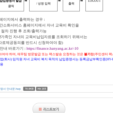
➡
➡
➡
납입증명서 발급
LOGOUT
/ 성명 입력
출력
클릭
페이지에서 출력하는 경우 :
연말정산 간소화서비스 홈페이지에서 자녀 교육비 확인을
절차 진행 후 조회/출력가능
양가족인 자녀의 교육비납입자료를 조회하기 위해서는
제공동의를 반드시 신청하여야 함)
안내 바로가기 :
https://finance.hanyang.ac.kr/-10
하여야 하며, 재무팀 방문발급 또는 팩스발송 요청하는 것은
불가
함(주민센터 팩
기업(회사) 임직원 자녀 교육비 복지 목적의 납입증명서는 등록금납부확인증[HY-IN
활용
명서 안내문.hwp
78.8KB
Hit 165
리
스