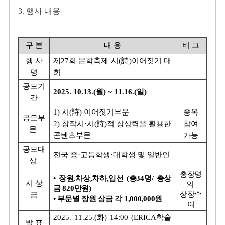
3. 행사 내용
구 분
내 용
비 고
행 사
제27회 문학축제 시(詩)이어짓기 대
명
회
공모기
2025. 10.13.(월) ~ 11.16.(일)
간
1) 시(詩) 이어짓기부문
중복
공모부
2) 창작시·시(詩)적 상상력을 활용한
참여
문
콘텐츠부문
가능
공모대
전국 중·고등학생·대학생 및 일반인
상
총장명
• 장원,차상,차하,입선 (총34명/ 총상
시 상
의
금 820만원)
상장수
금
• 부문별 장원 상금 각 1,000,000원
여
2025. 11.25.(화) 14:00 (ERICA학술
발 표