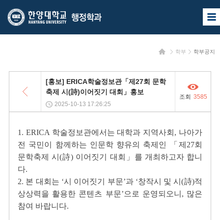
한
한
사
양
양
이
트
대
대
맵
홈
학부
학부공지
열
학
학
기
교
교
목
[홍보] ERICA학술정보관「제27회 문학
록
행
축제 시(詩)이어짓기 대회」홍보
조회
3585
정
2025-10-13 17:26:25
학
1. ERICA 학술정보관에서는 대학과 지역사회, 나아가
과
전 국민이 함께하는 인문학 향유의 축제인 「제27회
문학축제 시(詩) 이어짓기 대회」를 개최하고자 합니
다.
2. 본 대회는 ‘시 이어짓기 부문’과 ‘창작시 및 시(詩)적
상상력을 활용한 콘텐츠 부문’으로 운영되오니, 많은
참여 바랍니다.