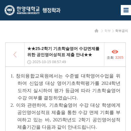
한
한
사
양
양
이
트
대
대
맵
홈
학부
학부공지
열
학
학
기
교
교
목
★★25-2학기 기초학술영어 수강면제를
록
행
위한 공인영어성적표 제출 안내★★
조회
3265
정
2025-10-15 08:57:49
학
1.
창의융합교육원에서는 수준별 대학영어수업을 위
과
하여 신입생 대상 영어기초학력평가를 2024학년
도까지 실시하여 평가 등급에 따라 기초학술영어
수강 여부를 결정하였습니다.
2. 이와 관련하여, 기초학술영어 수강 대상 학생에게
공인영어성적표 제출을 통한 수강 면제 기회를 부
여하고 있는 바, 2025학년도 2학기 공인영어성적
제출기간을 다음과 같이 안내드립니다.