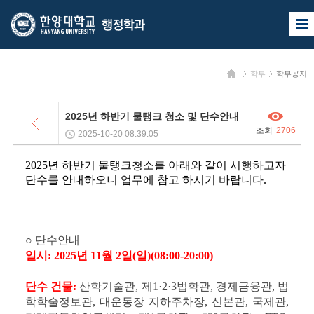
한
한
사
양
양
이
트
대
대
맵
홈
학부
학부공지
열
학
학
기
교
교
목
2025년 하반기 물탱크 청소 및 단수안내
록
행
조회
2706
2025-10-20 08:39:05
정
2025년 하반기 물탱크청소를 아래와 같이 시행하고자
학
단수를 안내하오니 업무에 참고 하시기 바랍니다.
과
○ 단수안내
일시:
2025년 11월 2일(일)
(08:00-20:00)
단수 건물:
산학기술관, 제1·2·3법학관, 경제금융관, 법
학학술정보관, 대운동장 지하주차장, 신본관, 국제관,