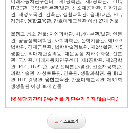
미래자동차연구센터, 제1공학관, 제2공학관,
FTC,
IT/BT관,
공업센터본관/별관, 신소재공학관, 과학기술
관, 재성토목관, 건축관, 생활과학관, 음대1,2관, HIT,
경영관,
융합교육관
, 간호미래교육관 이상 27개 건물
물탱크 청소 건물:
자연과학관, 사범대본관/별관, 인문
관, 공공정책대학원, 사회과학관, 산학기술관, 제1·2·3
법학관, 경제금융관, 법학학술정보관, 제2생활관, 제5
생활관, 의대계단강의동, 대운동장 지하주차장, 신본
관, 국제관, 미래자동차연구센터, 제1공학관, 제2공학
관,
FTC, IT/BT관,
공업센터본관/별관, 신소재공학관,
과학기술관, 재성토목관, 건축관, 생활과학관, 음대1,2
관, HIT, 경영관,
융합교육관
, 간호미래교육관, 제6,7학
생생활관 이상 38개 건물
[※
해당 기간의 단수 건물 외 단수가 되지 않습니다.]
리
스
트