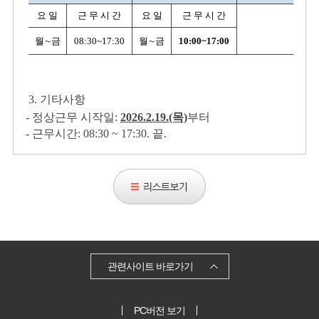
요 일
근 무 시 간
요 일
근 무 시 간
월∼금
08:30~17:30
월∼금
10:00
~
17:00
3. 기타사항
- 정상근무 시작일:
2026.2.19.(목)
부터
- 근무시간: 08:30 ~ 17:30. 끝.
리
스
트
보
기
관련사이트 바로가기
PC버전 보기