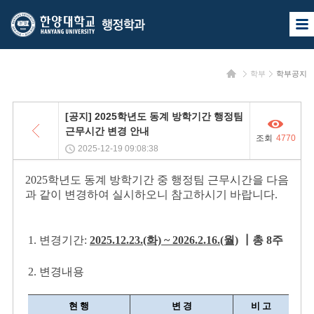
한
한
사
양
양
이
트
대
대
맵
홈
학부
학부공지
열
학
학
기
교
교
목
[공지] 2025학년도 동계 방학기간 행정팀
록
행
근무시간 변경 안내
조회
4770
정
2025-12-19 09:08:38
학
2025학년도 동계 방학기간 중 행정팀 근무시간을 다음
과 같이 변경하여 실시하오니 참고하시기 바랍니다.
과
1. 변경기간:
2025.12.23.(화)
~
2026.2.16.(월)
┃총 8주
2. 변경내용
현 행
변 경
비 고