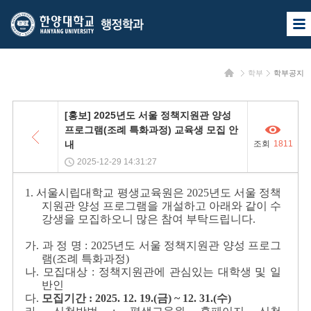
한
한
사
양
양
이
트
대
대
맵
홈
학부
학부공지
열
학
학
기
교
교
목
[홍보] 2025년도 서울 정책지원관 양성
록
행
프로그램(조례 특화과정) 교육생 모집 안
내
조회
1811
정
2025-12-29 14:31:27
학
1. 서울시립대학교 평생교육원은 2025년도 서울 정책
과
지원관 양성 프로그램을 개설하고 아래와 같이 수
강생을 모집하오니 많은 참여 부탁드립니다.
가. 과 정 명 : 2025년도 서울 정책지원관 양성 프로그
램(조례 특화과정)
나. 모집대상 : 정책지원관에 관심있는 대학생 및 일
반인
다.
모집기간 : 2025. 12. 19.(금) ~ 12. 31.(수)