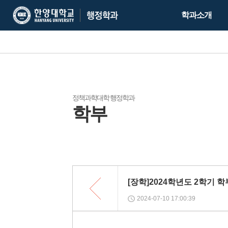
한
한
학과소개
양
양
대
대
학
학
교
교
행
정
학
정책과학대학 행정학과
학부
과
목
록
[장학]2024학년도 2학기
2024-07-10 17:00:39