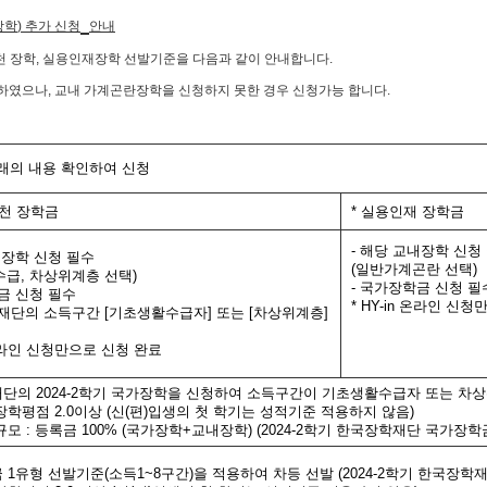
장학
)
추가 신청
안내
천 장학
,
실용인재장학 선발기준을 다음과 같이 안내합니다
.
청하였으나
,
교내 가계곤란장학을 신청하지 못한 경우 신청가능 합니다
.
래의 내용 확인하여 신청
천 장학금
*
실용인재 장학금
-
해당 교내장학 신청
장학 신청 필수
(
일반가계곤란 선택
)
수급
,
차상위계층 선택
)
-
국가장학금 신청 필
금 신청 필수
* HY-in
온라인 신청만
재단의 소득구간
[
기초생활수급자
]
또는
[
차상위계층
]
라인 신청만으로 신청 완료
재단의
2024-2
학기 국가장학을 신청하여 소득구간이 기초생활수급자 또는 차
 장학평점
2.0
이상
(
신
(
편
)
입생의 첫 학기는 성적기준 적용하지 않음
)
규모
:
등록금
100% (
국가장학
+
교내장학
)
(2024-2
학기 한국장학재단 국가장학
금
1
유형 선발기준
(
소득
1~8
구간
)
을 적용하여 차등 선발
(2024-2
학기 한국장학재