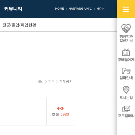
빠
커뮤니티
른
HOME
HANYANG UNIV.
HY-in
메
뉴
전공/졸업/취업현황
열
기/
행정학과
닫
발전기금
기
후배들에게
입학안내
홈
학부
학부공지
오시는길
조회
6980
포토갤러리