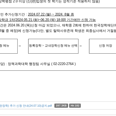
 장학평점
2.0
이상
(
신
(
편
)
입생의 첫 학기는 성적기준 적용하지 않음
)
인 추가신청기간
:
2024.07.22.(
월
) ~ 2024. 8
월 중
장학금
1
차
[2024.05.21.(
화
)~06.20.(
목
) 18:00]
기간에만 신청 가능
기간은
2024.06.20.(
목
)
신청 마감 되었으나
,
재학중
2
회에 한하여 한국장학재단
8
월 중 예정
)
에 신청가능
(
다만
,
별도 탈락사유존재 학생은 최종심사에서 거절
→
→
청 메뉴
등록장학
>
교내장학신청 메뉴 선택
신청 저장
담당
) :
정책과학대학 행정팀 사무실
( 02-2220-2764 )
학) 추가 신청 안내(24.07.10)공지.pdf
287.3KB
Hit 182