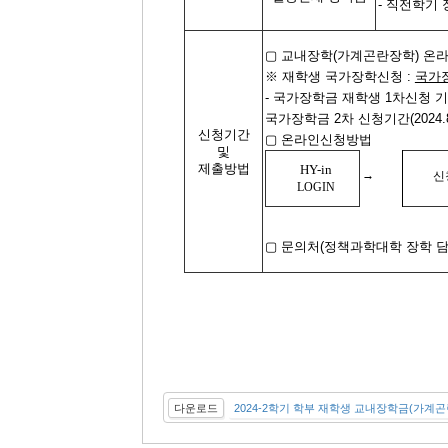
-
직전학기
▢
교내장학
(
가계곤란장학
)
온라
※
재학생 국가장학신청
:
국가
-
국가장학금 재학생
1
차신청 
국가장학금
2
차 신청기간
(2024.
신청기간
▢
온라인신청방법
및
제출방법
HY-in
→
신
LOGIN
▢
문의처
(
정책과학대학 장학 
다운로드
2024-2학기 학부 재학생 교내장학금(가계곤란장