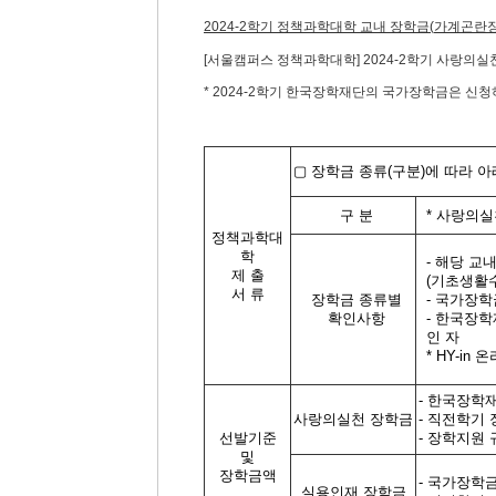
2024-2
학기 정책과학대학 교내 장학금
(
가계곤란
[
서울캠퍼스 정책과학대학
]
2024-2
학기 사랑의실
* 2024-2
학기 한국장학재단의 국가장학금은 신
▢
장학금 종류
(
구분
)
에 따라 아
구 분
*
사랑의실
정책과학대
학
-
해당 교내
제 출
(
기초생활
서 류
장학금 종류별
-
국가장학
확인사항
-
한국장학
인 자
* HY-in
온
-
한국장학
사랑의실천 장학금
-
직전학기
선발기준
-
장학지원 
및
장학금액
-
국가장학
실용인재 장학금