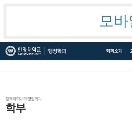
모바
한
한
학과소개
양
양
대
대
학
학
교
교
행
정
학
정책과학대학 행정학과
학부
과