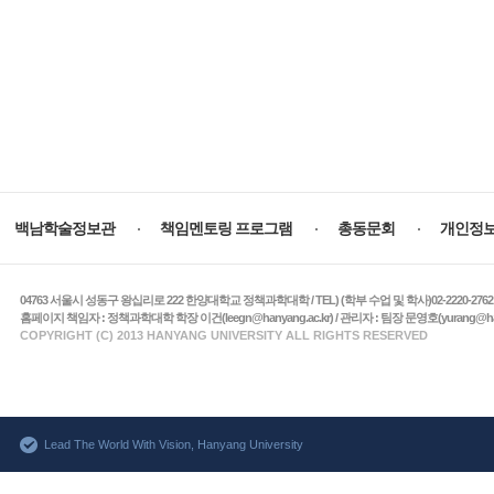
주
요
백남학술정보관
책임멘토링 프로그램
총동문회
개인정
서
비
스
04763 서울시 성동구 왕십리로 222 한양대학교 정책과학대학 / TEL) (학부 수업 및 학사)02-2220-2762 / (학적 및 
홈페이지 책임자 : 정책과학대학 학장 이건(leegn@hanyang.ac.kr) / 관리자 : 팀장 문영호(yurang@hanyang
COPYRIGHT (C) 2013 HANYANG UNIVERSITY ALL RIGHTS RESERVED
Lead The World With Vision, Hanyang University