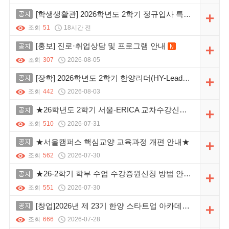
공지
[학생생활관] 2026학년도 2학기 정규입사 특수호실 정규모집 및 일반호실 추가모집
조회
51
18시간 전
공지
[홍보] 진로·취업상담 및 프로그램 안내
새 글
조회
307
2026-08-05
공지
[장학] 2026학년도 2학기 한양리더(HY-Leader) 장학 신청 안내
조회
442
2026-08-03
공지
★26학년도 2학기 서울-ERICA 교차수강신청 확대 운영 및 전공학점 인정 절차 안내
조회
510
2026-07-31
공지
★서울캠퍼스 핵심교양 교육과정 개편 안내★
조회
562
2026-07-30
공지
★26-2학기 학부 수업 수강증원신청 방법 안내★
조회
551
2026-07-30
공지
[창업]2026년 제 23기 한양 스타트업 아카데미 프로그램 모집
조회
666
2026-07-28