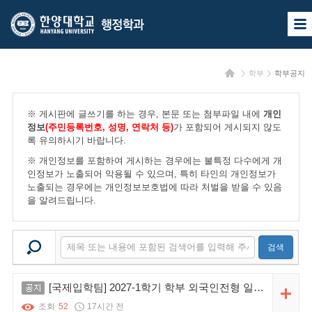
한
한
사
양
양
이
트
대
대
맵
홈
학부
학부공지
열
학
학
기
교
교
※ 게시판에 글쓰기를 하는 경우, 본문 또는 첨부파일 내에
개인
행
정보
(주민등록번호, 성명, 연락처 등)
가 포함되어 게시되지 않도
록 유의하시기 바랍니다.
정
※ 개인정보를 포함하여 게시하는 경우에는 불특정 다수에게 개
학
인정보가 노출되어 악용될 수 있으며, 특히 타인의 개인정보가
노출되는 경우에는 개인정보보호법에 따라 처벌을 받을 수 있음
과
을 알려드립니다.
검색
공지
[국제입학팀] 2027-1학기 학부 외국인전형 일정안내
새 글
조회
52
17시간 전